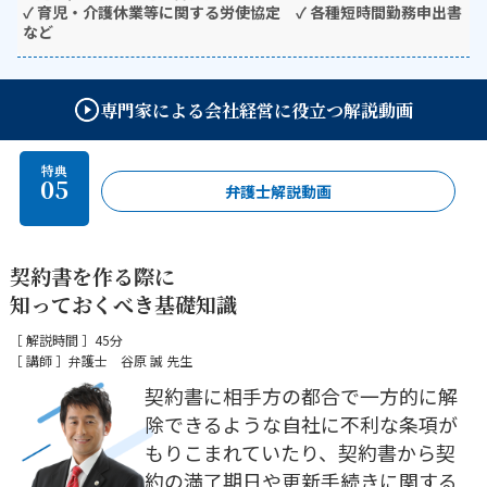
✓ 育児・介護休業等に関する労使協定 ✓ 各種短時間勤務申出書
など
専門家による会社経営に役立つ解説動画
特典
05
弁護士解説動画
契約書を作る際に
知っておくべき基礎知識
［ 解説時間 ］45分
［ 講師 ］弁護士 谷原 誠 先生
契約書に相手方の都合で一方的に解
除できるような自社に不利な条項が
もりこまれていたり、契約書から契
約の満了期日や更新手続きに関する