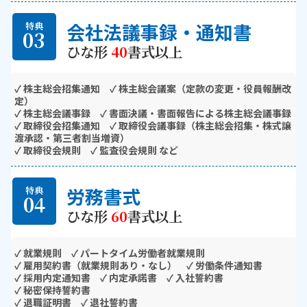
会社法議事録・通知書
特典
03
ひな形
40
書式以上
✓ 株主総会招集通知 ✓ 株主総会議案（定款の変更・役員報酬改
定）
✓ 株主総会議事録 ✓ 書面決議・書面報告による株主総会議事録
✓ 取締役会招集通知 ✓ 取締役会議事録（株主総会招集・株式譲
渡承認・第三者割当増資）
✓ 取締役会規則 ✓ 監査役会規則 など
労務書式
特典
04
ひな形
60
書式以上
✓ 就業規則 ✓ パートタイム労働者就業規則
✓ 雇用契約書（就業規則あり・なし） ✓ 労働条件通知書
✓ 採用内定通知書 ✓ 内定承諾書 ✓ 入社誓約書
✓ 秘密保持誓約書
✓ 退職証明書 ✓ 退社誓約書