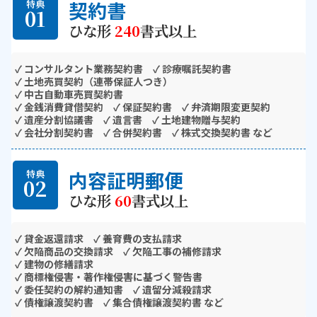
契約書
特典
01
ひな形
240
書式以上
✓ コンサルタント業務契約書 ✓ 診療嘱託契約書
✓ 土地売買契約（連帯保証人つき）
✓ 中古自動車売買契約書
✓ 金銭消費貸借契約 ✓ 保証契約書 ✓ 弁済期限変更契約
✓ 遺産分割協議書 ✓ 遺言書 ✓ 土地建物贈与契約
✓ 会社分割契約書 ✓ 合併契約書 ✓ 株式交換契約書 など
内容証明郵便
特典
02
ひな形
60
書式以上
✓ 貸金返還請求 ✓ 養育費の支払請求
✓ 欠陥商品の交換請求 ✓ 欠陥工事の補修請求
✓ 建物の修繕請求
✓ 商標権侵害・著作権侵害に基づく警告書
✓ 委任契約の解約通知書 ✓ 遺留分減殺請求
✓ 債権譲渡契約書 ✓ 集合債権譲渡契約書 など