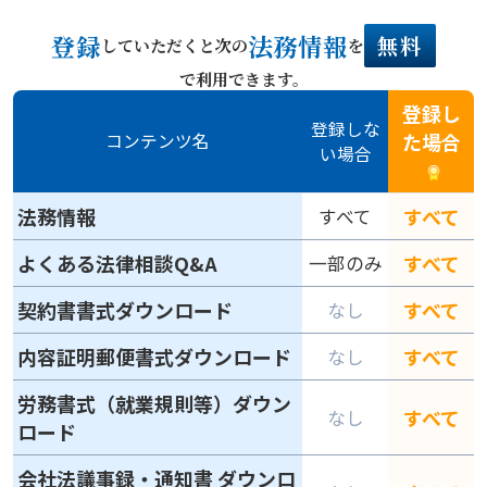
登録
法務情報
無料
していただくと次の
を
で利用できます。
登録し
登録しな
た場合
コンテンツ名
い場合
法務情報
すべて
すべて
よくある法律相談Q&A
すべて
一部のみ
契約書書式ダウンロード
すべて
なし
内容証明郵便書式ダウンロード
すべて
なし
労務書式（就業規則等）ダウン
すべて
なし
ロード
会社法議事録・通知書 ダウンロ