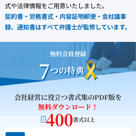
式や法律情報をご用意いたしました。
契約書・労務書式・内容証明郵便・会社議事
録、通知書は
すべて弁護士が監修しています。
無料会員登録
7
つの特典
会社経営に役立つ書式集のPDF版を
無料ダウンロード！
400
書式以上