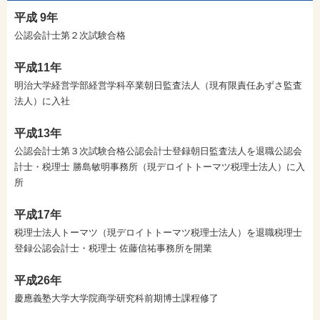
平成 9年
公認会計士第２次試験合格
平成11年
明治大学経営学部経営学科卒業
朝日監査法人（現有限責任あずさ監査
法人）に入社
平成13年
公認会計士第３次試験合格
公認会計士登録
朝日監査法人を退職
公認会
計士・税理士 勝島敏明事務所（現デロイトトーマツ税理士法人）に入
所
平成17年
税理士法人トーマツ（現デロイトトーマツ税理士法人）を退職
税理士
登録
公認会計士・税理士 佐藤信祐事務所を開業
平成26年
慶應義塾大学大学院商学研究科前期博士課程修了