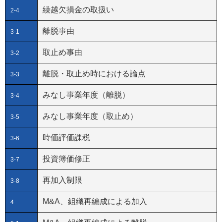
繰越欠損金の取扱い
2-4
離脱事由
3-1
取止め事由
3-2
離脱・取止め時における論点
3-3
みなし事業年度（離脱）
3-4
みなし事業年度（取止め）
3-5
時価評価課税
3-6
投資簿価修正
3-7
再加入制限
3-8
M&A、組織再編成による加入
4