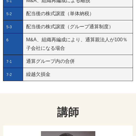
M&A、組織再編成による離脱
5-1
配当後の株式譲渡（単体納税）
5-2
配当後の株式譲渡（グループ通算制度）
5-3
M&A、組織再編成により、通算親法人が100％
6
子会社になる場合
通算グループ内の合併
7-1
繰越欠損金
7-2
講師