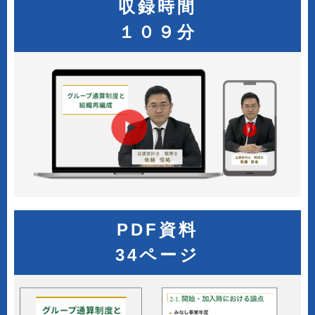
収録時間
１０９分
PDF資料
34ページ