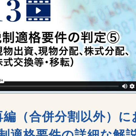
再編（合併分割以外）
に
制適格要件の
詳細な解