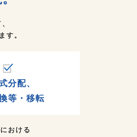
て、
ます。
式分配、
換等・移転
オにおける