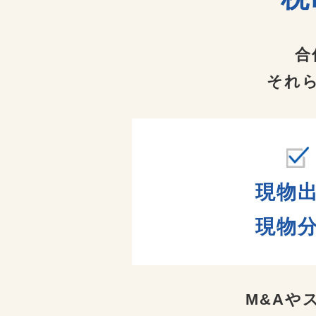
合
それ
現物出
現物
M&Aや