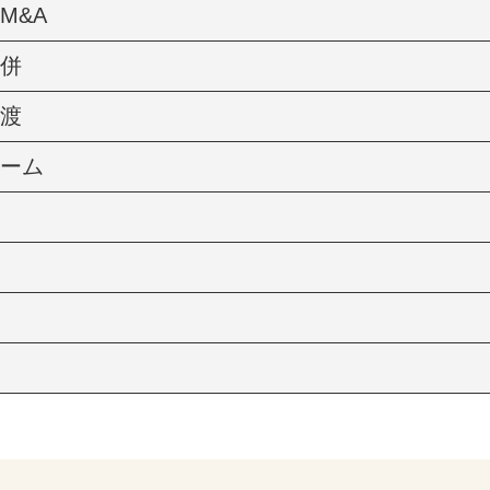
M&A
併
渡
ーム