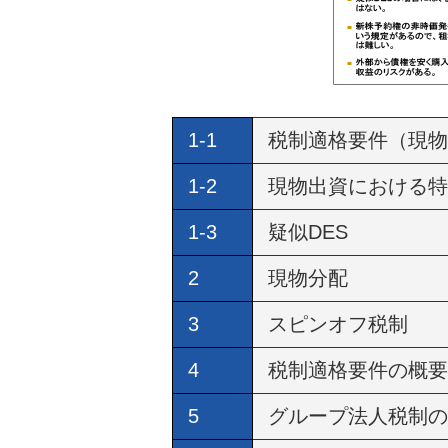
1-1
税制適格要件（現物
1-2
現物出資における特
1-3
疑似DES
2
現物分配
3
スピンオフ税制
4
税制適格要件の概要
5
グループ法人税制の