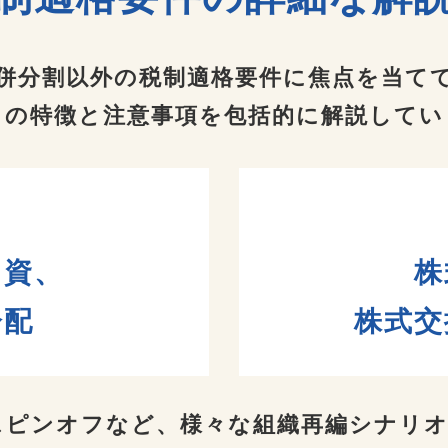
併分割以外の税制適格要件に
焦点を当て
らの特徴と注意事項を包括的に
解説してい
資、
株
分配
株式交
スピンオフなど、
様々な組織再編シナリ