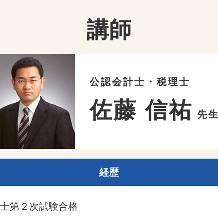
講師
公認会計士・税理士
佐藤 信祐
先
経歴
計士第２次試験合格