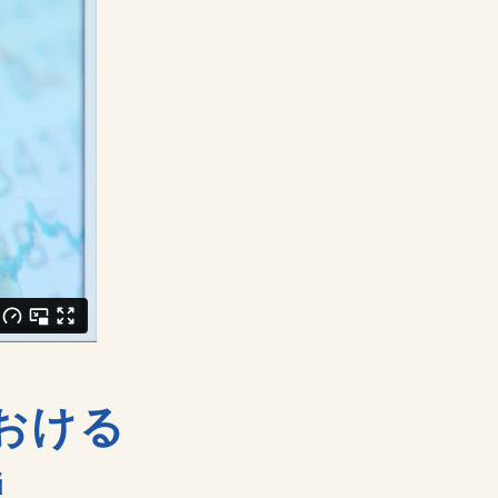
おける
説。