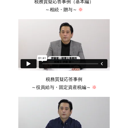
税務質疑応答事例（基本編）
～相続・贈与～
※
税務質疑応答事例
～役員給与・固定資産税編～
※