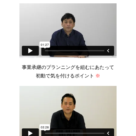
事業承継のプランニングを組む
にあたって
初動で気を付ける
ポイント
※