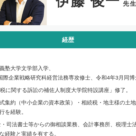
伊藤 俊一
先
経歴
義塾大学文学部入学、
院国際企業戦略研究科経営法務専攻修士、令和4年3月同
租税に関する訴訟の補佐人制度大学院特設講座」修了。
式集約（中小企業の資本政策）・相続税・地主様の土地
行を経験。
士・司法書士等からの御相談業務、会計事務所、税理士
な経験と実績を有する。