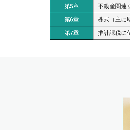
第5章
不動産関連
第6章
株式（主に
第7章
推計課税に