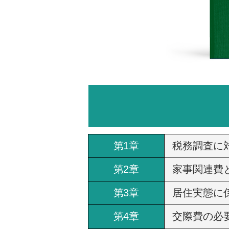
第1章
税務調査に
第2章
家事関連費
第3章
居住実態に
第4章
交際費の必