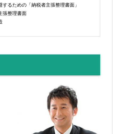
避するための「納税者主張整理書面」
主張整理書面
造