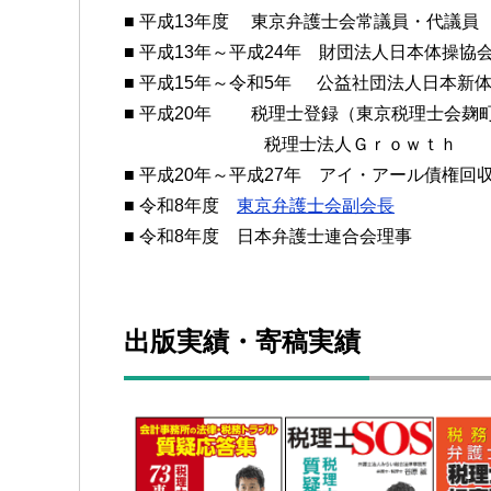
■ 平成13年度 東京弁護士会常議員・代議員
■ 平成13年～平成24年 財団法人日本体操協
■ 平成15年～令和5年 公益社団法人日本新
■ 平成20年 税理士登録（東京税理士会麹
税理士法人Ｇｒｏｗｔｈ
■ 平成20年～平成27年 アイ・アール債権回
■ 令和8年度
東京弁護士会副会長
■ 令和8年度 日本弁護士連合会理事
出版実績・寄稿実績