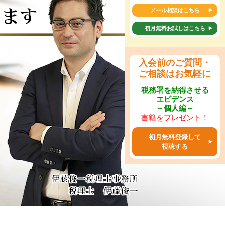
メール相談はこちら
初月無料お試しはこちら
入会前のご質問・
ご相談はお気軽に
税務署を納得させる
エビデンス
～個人編～
書籍をプレゼント！
初月無料登録して
視聴する