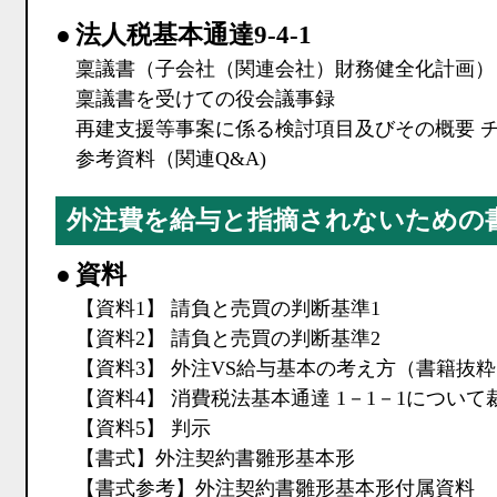
●
法人税基本通達9-4-1
稟議書（子会社（関連会社）財務健全化計画）
稟議書を受けての役会議事録
再建支援等事案に係る検討項目及びその概要 
参考資料（関連Q&A)
外注費を給与と指摘されないための
●
資料
【資料1】 請負と売買の判断基準1
【資料2】 請負と売買の判断基準2
【資料3】 外注VS給与基本の考え方（書籍抜
【資料4】 消費税法基本通達 1－1－1につい
【資料5】 判示
【書式】外注契約書雛形基本形
【書式参考】外注契約書雛形基本形付属資料