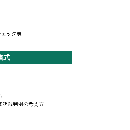
チェック表
書式
粋）
て裁決裁判例の考え方