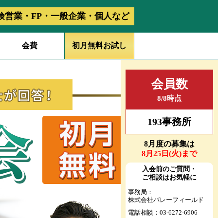
険営業・FP・一般企業・個人など
会費
初月無料お試し
会員数
初月無料の入会特典！
8/8時点
193事務所
8
月度の募集は
8
月25日(
火
)まで
入会前のご質問・
ご相談はお気軽に
事務局：
株式会社バレーフィールド
電話相談：03-6272-6906