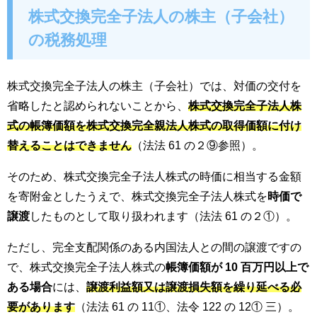
株式交換完全子法人の株主（子会社）
の税務処理
株式交換完全子法人の株主（子会社）では、対価の交付を
省略したと認められないことから、
株式交換完全子法人株
式の帳簿価額を株式交換完全親法人株式の取得価額に付け
替えることはできません
（法法 61 の２⑨参照）。
そのため、株式交換完全子法人株式の時価に相当する金額
を寄附金としたうえで、株式交換完全子法人株式を
時価で
譲渡
したものとして取り扱われます（法法 61 の２①）。
ただし、完全支配関係のある内国法人との間の譲渡ですの
で、株式交換完全子法人株式の
帳簿価額が 10 百万円以上で
ある場合
には、
譲渡利益額又は譲渡損失額を繰り延べる必
要があります
（法法 61 の 11①、法令 122 の 12① 三）。