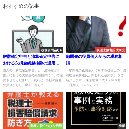
おすすめの記事
税務質問会QA
税理士損害賠償研究
解散確定申告と清算確定申告に
顧問先の役員個人からの税務相
おける欠損金繰越控除の適用可
談
否について
法人の「解散確定申告」と「清算確定申
「顧問先の役員個人に対する税務上の 説
告」における欠損金の繰越控除について確
明助言義務違反が問われた裁判例」 をご
認させてください。 （状況） 多額の繰越
紹介します。 東京地裁平成１２年６月３
欠損金があり、廃業に際して...
０日判決（TAINS Z9...
業務に役立つひな形等
情報