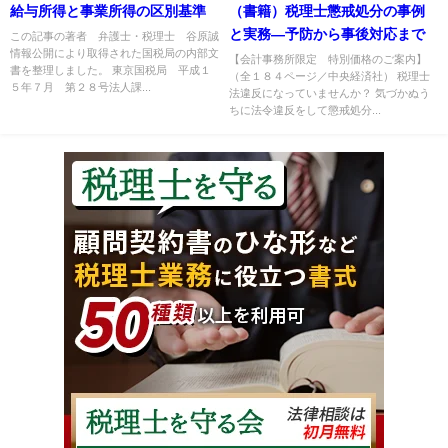
給与所得と事業所得の区別基準
（書籍）税理士懲戒処分の事例
と実務―予防から事後対応まで
この記事の著者 弁護士・税理士 谷原誠
情報公開により取得された国税局の内部文
【会計事務所限定 特別価格のご案内】
書を整理しました。 東京国税局 平成１
（全１８４ページ／中央経済社） 税理士
５年７月 第２８号法人課...
法違反になっていませんか？ 気づかぬう
ちに法令違反をして懲戒処分...