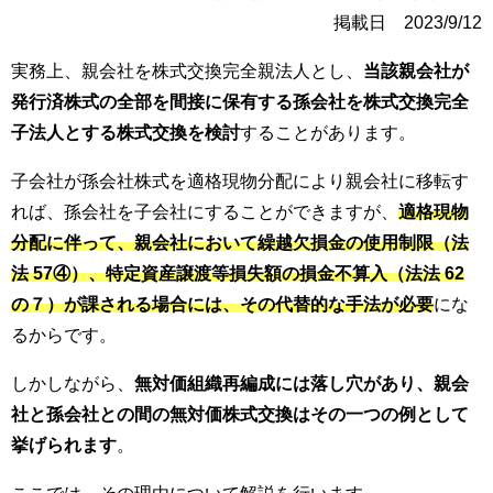
掲載日 2023/9/12
実務上、親会社を株式交換完全親法人とし、
当該親会社が
発行済株式の全部を間接に保有する孫会社を株式交換完全
子法人とする株式交換を検討
することがあります。
子会社が孫会社株式を適格現物分配により親会社に移転す
れば、孫会社を子会社にすることができますが、
適格現物
分配に伴って、親会社において繰越欠損金の使用制限（法
法 57④）、特定資産譲渡等損失額の損金不算入（法法 62
の７）が課される場合には、その代替的な手法が必要
にな
るからです。
しかしながら、
無対価組織再編成には落し穴があり、親会
社と孫会社との間の無対価株式交換はその一つの例として
挙げられます
。