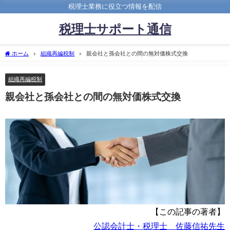
税理士業務に役立つ情報を配信
税理士サポート通信
ホーム
組織再編税制
親会社と孫会社との間の無対価株式交換
組織再編税制
親会社と孫会社との間の無対価株式交換
【この記事の著者】
公認会計士・税理士 佐藤信祐先生