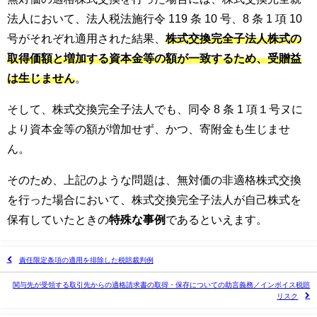
法人において、法人税法施行令 119 条 10 号、8 条 1 項 10
号がそれぞれ適用された結果、
株式交換完全子法人株式の
取得価額と増加する資本金等の額が一致するため、受贈益
は生じません
。
そして、株式交換完全子法人でも、同令 8 条 1 項１号ヌに
より資本金等の額が増加せず、かつ、寄附金も生じませ
ん。
そのため、上記のような問題は、無対価の非適格株式交換
を行った場合において、株式交換完全子法人が自己株式を
保有していたときの
特殊な事例
であるといえます。
責任限定条項の適用を排除した税賠裁判例
関与先が受領する取引先からの適格請求書の取得・保存についての助言義務／インボイス税賠
リスク