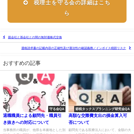
税理士を守る会の詳細はこち
ら
親会社と孫会社との間の無対価株式交換
適格請求書の記載内容の正確性及び適法性の確認義務／インボイス税賠リスク
おすすめの記事
守る会QA
節税タックスプランニング研究会QA
退職職員による顧問先・職員引
高額な交際費支出の損金算入可
き抜きへの対応について
否について
当事務所の職員が、他県を本拠地とした別
顧問先である医療法人において、金額の大