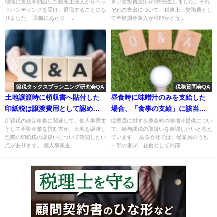
地域に支店を開設した税理士法人からヘッ
きい交際費支出が2件発生しました。それ
ドハンティングを受け、退職することにな
ぞれの支出について、税務上、交際費とし
りました。 退職にあたり、...
て全額損金算入が可能かどう...
節税タックスプランニング研究会QA
税務質問会QA
土地譲渡時に領収書へ貼付した
昼食時に味噌汁のみを支給した
印紙税は譲渡費用として認めら
場合、「食事の支給」に該当す
れるか
るか
所得税の確定申告に関連して、個人事業主
従業員に対する昼食時の味噌汁提供につい
として不動産業を営む方が、土地を譲渡し
て、給与課税の取扱いを確認したいと考え
た際の印紙税の取扱いについて確認したい
ています。 ある会社では、従業員のうち
点があります。 個人事業主...
一部の者が、昼食として外部...