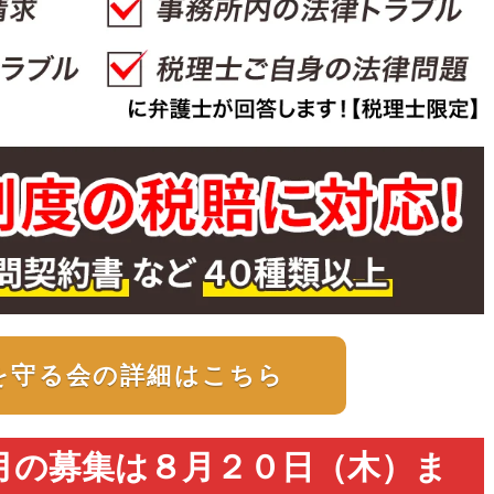
を守る会の詳細はこちら
月の募集は
８
月２０日（
木
）ま