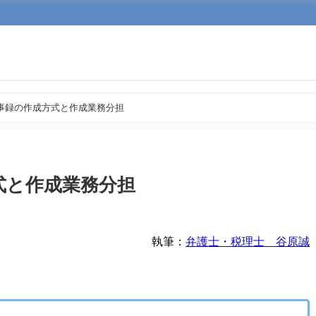
事録の作成方式と作成業務分担
式と作成業務分担
執筆：
弁護士・税理士 谷原誠