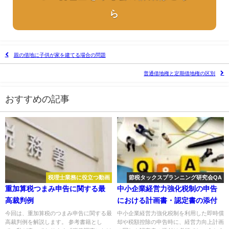
ら
親の借地に子供が家を建てる場合の問題
普通借地権と定期借地権の区別
おすすめの記事
税理士業務に役立つ動画
節税タックスプランニング研究会QA
重加算税つまみ申告に関する最
中小企業経営力強化税制の申告
高裁判例
における計画書・認定書の添付
今回は、重加算税のつまみ申告に関する最
中小企業経営力強化税制を利用した即時償
高裁判例を解説します。 参考書籍とし
却や税額控除の申告時に、経営力向上計画