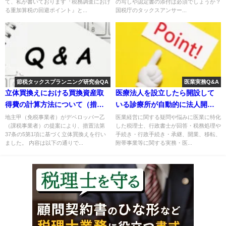
て、私が書いております『税務調査におけ
の写しや認定書の添付は必須でしょうか？
る重加算税の回避ポイント』と...
国税庁のタックスアンサー...
節税タックスプランニング研究会QA
医業実務Q&A
立体買換えにおける買換資産取
医療法人を設立したら開設して
得費の計算方法について（措置
いる診療所が自動的に法人開設
法第37条の5第1項）
に移行すると思いこんでいた事
地主甲（免税事業者）がデベロッパー乙
医業経営に関する疑問や悩みに医業に特化
（課税事業者）の提案により、措置法第
した税理士、行政書士が回答・税務処理や
例
37条の5第1項に基づく立体買換えを行い
手続き・行政手続き・承継、開業、移転、
ました。 内容は以下の通りで...
附帯事業等に関する実務・医...