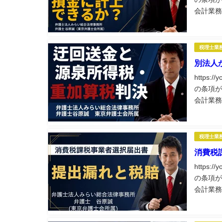
会計業務
士業務に
税理士業
別法人
https:
の条項が
会計業務
士業務に
税理士業
消費税
https:
の条項が
会計業務
士業務に