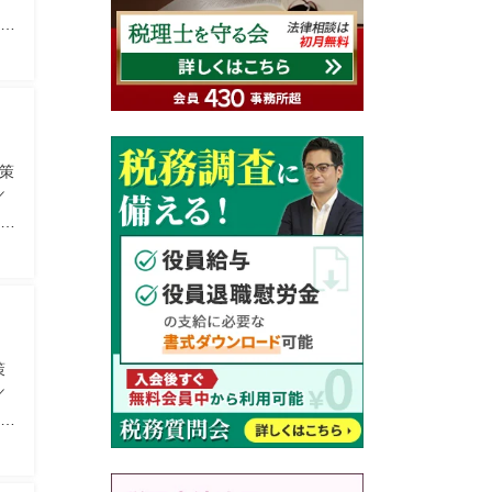
理
対策
／
理
策
／
理