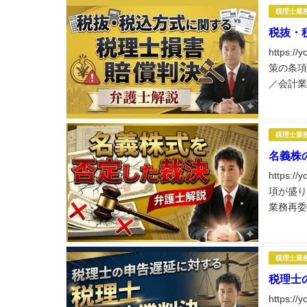
税理士業
税抜・
https:
策の条項
／会計業
理士業務
税理士業
名義株
https:
項が盛り
業務再委
務に役立
税理士業
税理士
https: