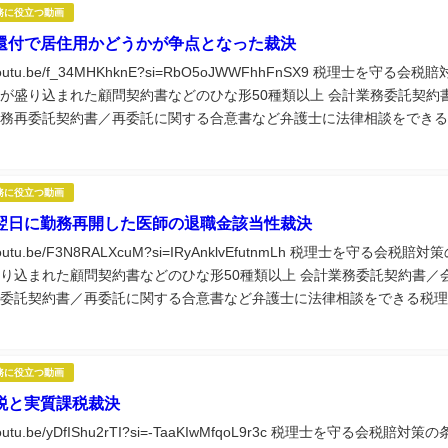
務に役立つ動画
還付で居住用かどうかが争点となった裁決
//youtu.be/f_34MHKhknE?si=RbO5oJWWFhhFnSX9 税理士を守る会税賠
が盛り込まれた顧問契約書などのひな形50種類以上 会計業務委託契約
務再委託契約書／再委託に関する合意書など弁護士に法律相談をできる
に役立つ実務講座60種類以上視聴できる税理士...
務に役立つ動画
翌日に勤務再開した医師の退職金該当性裁決
//youtu.be/F3N8RALXcuM?si=IRyAnklvEfutnmLh 税理士を守る会税賠対
り込まれた顧問契約書などのひな形50種類以上 会計業務委託契約書／
委託契約書／再委託に関する合意書など弁護士に法律相談をできる税理
立つ実務講座60種類以上視聴できる税理士...
務に役立つ動画
税と実質課税裁決
//youtu.be/yDfIShu2rTI?si=-TaaKIwMfqoL9r3c 税理士を守る会税賠対策の