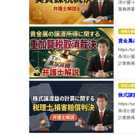
項が盛り
業務再委
務に役立
税理士業
貴金属
https:
条項が盛
計業務再
業務に役
税理士業
株式譲
https:
条項が盛
計業務再
業務に役