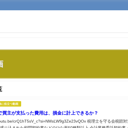
画
覧
務に役立つ動画
で買主が支払った費用は、損金に計上できるか？
//youtu.be/crQ1hT5sV_c?si=NMsLW9g3Ze23vQOx 税理士を守る会税賠
盛り込まれた顧問契約書などのひな形50種類以上 会計業務委託契約書