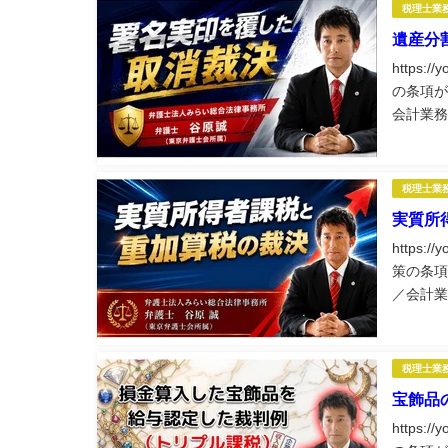
税理士業
遺産分
https:
の条項が
会計業務
士業務に
税理士業
実質所
https:
策の条項
／会計業
理士業務
税理士業
宝飾品
https: