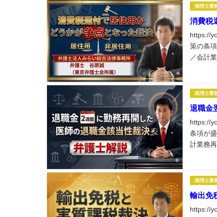
税理士業
消費税
https:
策の条項
／会計業
理士業務
税理士業
退職金
https:
条項が盛
計業務再
業務に役
税理士業
輸出免
https: