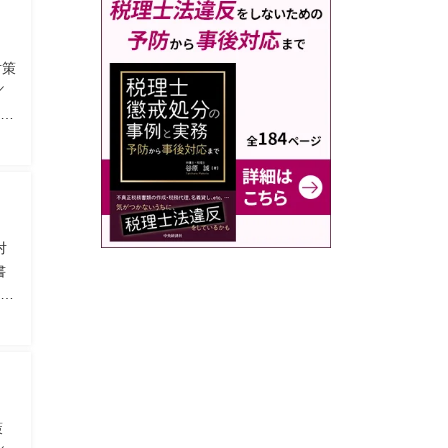
対策
／
理
対
書
税
策