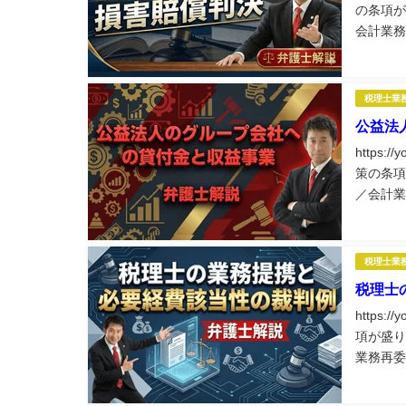
の条項が
会計業務
士業務に
税理士業
公益法
https:
策の条項
／会計業
理士業務
税理士業
税理士
https:
項が盛り
業務再委
務に役立