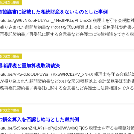
務に役立つ動画
割協議書に記載した相続財産をないものとした事例
//youtu.be/gW6vNKoeFUE?si=_4NvJfPKLqPhUmXS 税理士を守る会税賠
盛り込まれた顧問契約書などのひな形50種類以上 会計業務委託契約書
再委託契約書／再委託に関する合意書など弁護士に法律相談をできる税
役立つ実務講座60種類以上視聴できる税理士...
務に役立つ動画
得者課税と重加算税取消裁決
//youtu.be/VPS-d3dODPU?si=7KxSWRCbzPV_xNRX 税理士を守る会税賠
が盛り込まれた顧問契約書などのひな形50種類以上 会計業務委託契約
務再委託契約書／再委託に関する合意書など弁護士に法律相談をできる
に役立つ実務講座60種類以上視聴できる税理士...
務に役立つ動画
の損金算入を否認し給与とした裁判例
//youtu.be/5c5ncenZ4LA?si=oPy2p0WVwlbQFjCS 税理士を守る会税賠対