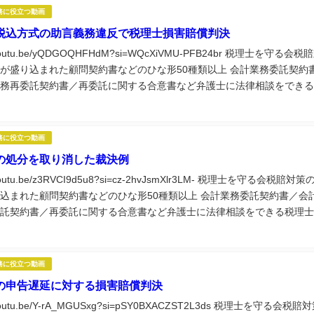
務に役立つ動画
税込方式の助言義務違反で税理士損害賠償判決
//youtu.be/yQDGOQHFHdM?si=WQcXiVMU-PFB24br 税理士を守る会税
が盛り込まれた顧問契約書などのひな形50種類以上 会計業務委託契約
務再委託契約書／再委託に関する合意書など弁護士に法律相談をできる
に役立つ実務講座60種類以上視聴できる税理士...
務に役立つ動画
の処分を取り消した裁決例
//youtu.be/z3RVCI9d5u8?si=cz-2hvJsmXlr3LM- 税理士を守る会税賠対策
込まれた顧問契約書などのひな形50種類以上 会計業務委託契約書／会
託契約書／再委託に関する合意書など弁護士に法律相談をできる税理士
つ実務講座60種類以上視聴できる税理士...
務に役立つ動画
の申告遅延に対する損害賠償判決
//youtu.be/Y-rA_MGUSxg?si=pSY0BXACZST2L3ds 税理士を守る会税賠