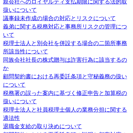
親会社へのロイヤルティ支払期限に関する法的取
扱いについて
議事録未作成の場合の対応とリスクについて
義弟に関する税務対応と事務所リスクの管理につ
いて
税理士法人と別会社を併設する場合の二箇所事務
所該当性について
同族会社社長の株式贈与は詐害行為に該当するの
か
顧問契約書における再委託条項と守秘義務の扱い
について
税務署の誤った案内に基づく修正申告と加算税の
扱いについて
税理士法人と社員税理士個人の業務分担に関する
適法性
退職金支給の取り決めについて