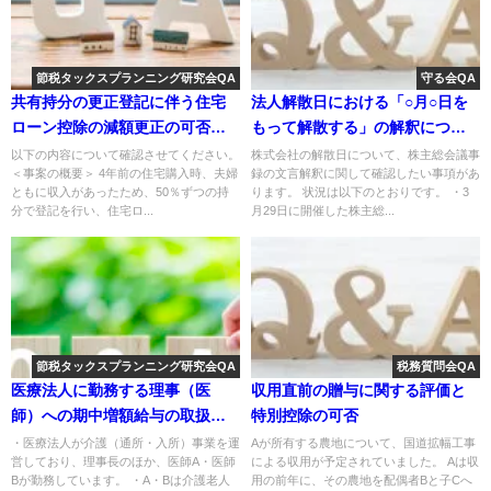
節税タックスプランニング研究会QA
守る会QA
共有持分の更正登記に伴う住宅
法人解散日における「○月○日を
ローン控除の減額更正の可否に
もって解散する」の解釈につい
ついて
て
以下の内容について確認させてください。
株式会社の解散日について、株主総会議事
＜事案の概要＞ 4年前の住宅購入時、夫婦
録の文言解釈に関して確認したい事項があ
ともに収入があったため、50％ずつの持
ります。 状況は以下のとおりです。 ・3
分で登記を行い、住宅ロ...
月29日に開催した株主総...
節税タックスプランニング研究会QA
税務質問会QA
医療法人に勤務する理事（医
収用直前の贈与に関する評価と
師）への期中増額給与の取扱い
特別控除の可否
— 使用人兼務役員と事前確定給
・医療法人が介護（通所・入所）事業を運
Aが所有する農地について、国道拡幅工事
営しており、理事長のほか、医師A・医師
による収用が予定されていました。 Aは収
与の可否
Bが勤務しています。 ・A・Bは介護老人
用の前年に、その農地を配偶者Bと子Cへ