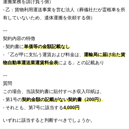
運搬業務を請け負う側）
- 乙：貨物利用運送事業を営む法人（葬儀社だが霊柩車を所
有していないため、遺体運搬を依頼する側）
---
契約内容の特徴
- 契約書に
単価等の金額記載なし
- 「乙が甲に支払う運賃および料金は、
運輸局に届け出た貨
物自動車運送業運賃料金表
による」との記載あり
---
質問
この場合、当該契約書に貼付すべき収入印紙は、
- 第1号の
契約金額の記載がない契約書（200円）
- それとも、第7号に該当する
4,000円
いずれに該当すると判断すべきでしょうか。