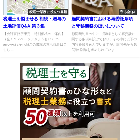
税理士業務に役立つ書籍
守る会QA
税理士を悩ませる 相続・贈与の
顧問契約書における再委託条項
土地評価Q&A 第３集
と守秘義務の扱いについて
【会計事務所限定 特別価格のご案内】
顧問契約書の中に、第9条として再委託に
（全１９２ページ／ぎょうせい） fa-
関する条項を設けており、その中に以下の
arrow-circle-rightこの書籍の立ち読みはこ
内容を盛り込んでいますが、顧問先から第
ちら ...
2項の削除を求められていま...