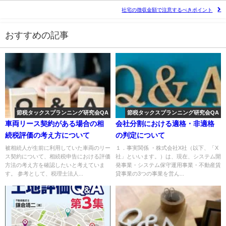
社宅の徴収金額で注意するべきポイント
おすすめの記事
節税タックスプランニング研究会QA
節税タックスプランニング研究会QA
車両リース契約がある場合の相
会社分割における適格・非適格
続税評価の考え方について
の判定について
被相続人が生前に利用していた車両のリー
１．事実関係 ・株式会社X社（以下、「X
ス契約について、相続税申告における評価
社」といいます。）は、現在、システム開
方法の考え方を確認したいと考えていま
発事業・システム保守運用事業・不動産賃
す。 参考として、税理士法人...
貸事業の3つの事業を営ん...