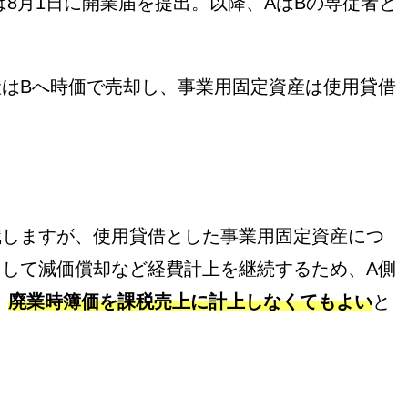
は8月1日に開業届を提出。以降、AはBの専従者と
産はBへ時価で売却し、事業用固定資産は使用貸借
識しますが、使用貸借とした事業用固定資産につ
として減価償却など経費計上を継続するため、A側
、
廃業時簿価を課税売上に計上しなくてもよい
と