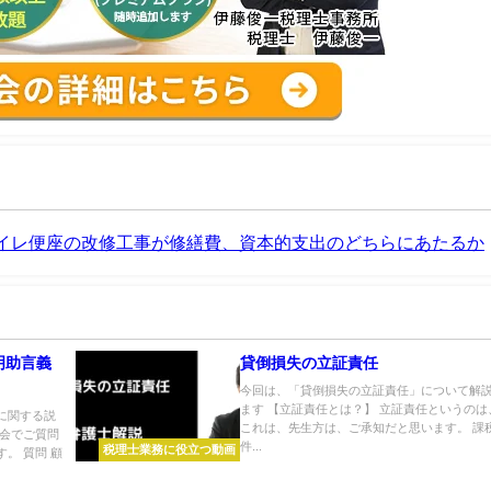
イレ便座の改修工事が修繕費、資本的支出のどちらにあたるか
明助言義
貸倒損失の立証責任
今回は、「貸倒損失の立証責任」について解
ます 【立証責任とは？】 立証責任というのは
に関する説
これは、先生方は、ご承知だと思います。 課
る会でご質問
件...
税理士業務に役立つ動画
。 質問 顧