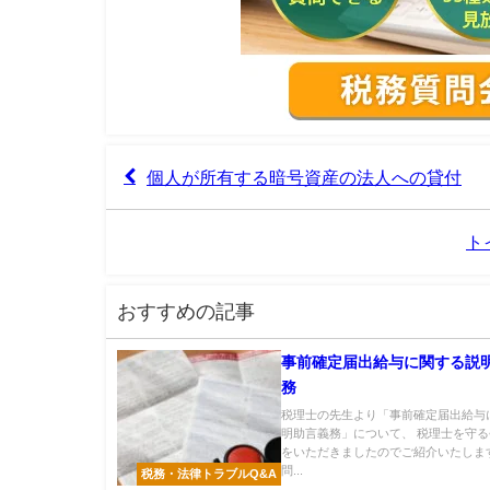
個人が所有する暗号資産の法人への貸付
ト
おすすめの記事
事前確定届出給与に関する説
務
税理士の先生より「事前確定届出給与
明助言義務」について、 税理士を守
をいただきましたのでご紹介いたします
問...
税務・法律トラブルQ&A