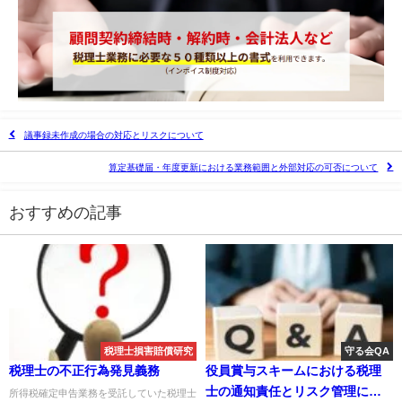
議事録未作成の場合の対応とリスクについて
算定基礎届・年度更新における業務範囲と外部対応の可否について
おすすめの記事
税理士損害賠償研究
守る会QA
税理士の不正行為発見義務
役員賞与スキームにおける税理
士の通知責任とリスク管理につ
所得税確定申告業務を受託していた税理士