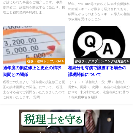
が訴えられた事案をご紹介します。 事案
いて
近年、YouTube等で節税方法や社会保険料
依頼者は、診療所を開設するに当たり、税
の節減スキームが数多く紹介されており、
理士と顧問契約を締結しま...
顧問先からそのようなスキーム導入の相談
や依頼を受けることが...
税務・法律トラブルQ&A
節税タックスプランニング研究会QA
過年度の損益修正と更正の請求
相続分を有償で譲渡する場合の
期間との関係
課税関係について
税理士の先生より「過年度の損益修正と更
（１）－１ 被相続人：父（甲） 相続人：
正の請求期間との関係」について、 税理
長女A、長男B、次男C（各自の法定相続分
士を守る会でご質問をいただきましたので
は1/3） 未分割のため、法定相続分に基づ
ご紹介いたします。 質問 ...
く相続税申告を期限...