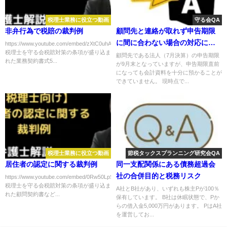
税理士業務に役立つ動画
守る会QA
非弁行為で税賠の裁判例
顧問先と連絡が取れず申告期限
に間に合わない場合の対応につ
https://www.youtube.com/embed/zXtC0uhA7Jc
税理士を守る会税賠対策の条項が盛り込ま
いて
顧問先である法人（7月決算）の申告期限
れた業務契約書式5...
が9月末となっていますが、申告期限直前
になっても会計資料を十分に預かることが
できていません。 現時点で...
税理士業務に役立つ動画
節税タックスプランニング研究会QA
居住者の認定に関する裁判例
同一支配関係にある債務超過会
社の合併目的と税務リスク
https://www.youtube.com/embed/0Rw50LpS_Ok
税理士を守る会税賠対策の条項が盛り込ま
A社とB社があり、いずれも株主Pが100％
れた顧問契約書など...
保有しています。 B社は休眠状態で、Pか
らの借入金5,000万円があります。 PはA社
を運営してお...