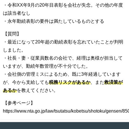
・令和XX年9月の20年目表彰を会社が失念。その他の年度
は該当者なし
・永年勤続表彰の要件は満たしているものとする
【質問】
・最近になって20年超の勤続表彰を忘れていたことが判明
しました。
・社長・妻・従業員数名の会社で、経理は奥様が担当して
いますが、勤続年数管理が不十分でした。
・会社側の管理ミスによるため、既に3年経過しています
が、今から支給しても
税務リスクがあるか
、また
救済策が
あるか
を教えてください。
【参考ページ】
https://www.nta.go.jp/law/tsutatsu/kobetsu/shotoku/gensen/8