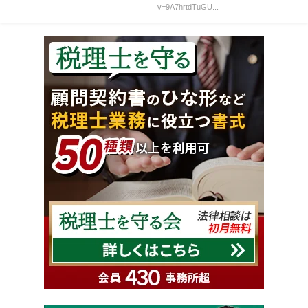
v=9A7hrtdTuGU...