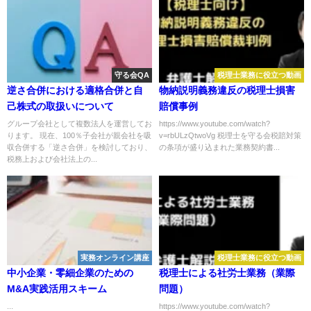
守る会QA
税理士業務に役立つ動画
逆さ合併における適格合併と自
物納説明義務違反の税理士損害
己株式の取扱いについて
賠償事例
グループ会社として複数法人を運営してお
https://www.youtube.com/watch?
ります。 現在、100％子会社が親会社を吸
v=rbULzQtwoVg 税理士を守る会税賠対策
収合併する「逆さ合併」を検討しており、
の条項が盛り込まれた業務契約書...
税務上および会社法上の...
実務オンライン講座
税理士業務に役立つ動画
中小企業・零細企業のための
税理士による社労士業務（業際
M&A実践活用スキーム
問題）
...
https://www.youtube.com/watch?