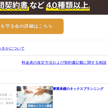
士を守る会の詳細はこちら
べきかについて
料金表の改定方法および契約書記載に関する相談
事業承継のタックスプランニング
取得費」に
...
いただきまし
先が、建築業
実務オンライン講座