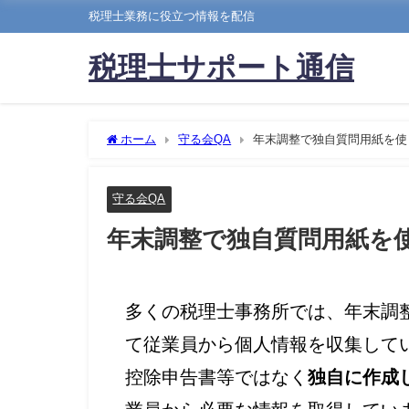
税理士業務に役立つ情報を配信
税理士サポート通信
ホーム
守る会QA
年末調整で独自質問用紙を使
守る会QA
年末調整で独自質問用紙を
多くの税理士事務所では、年末調
て従業員から個人情報を収集して
控除申告書等ではなく
独自に作成