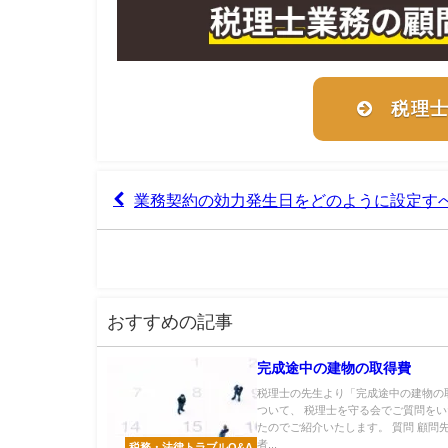
税理
業務契約の効力発生日をどのように設定す
おすすめの記事
完成途中の建物の取得費
税理士の先生より「完成途中の建物の
ついて、 税理士を守る会でご質問を
たのでご紹介いたします。 質問 顧問
者...
税務・法律トラブルQ&A