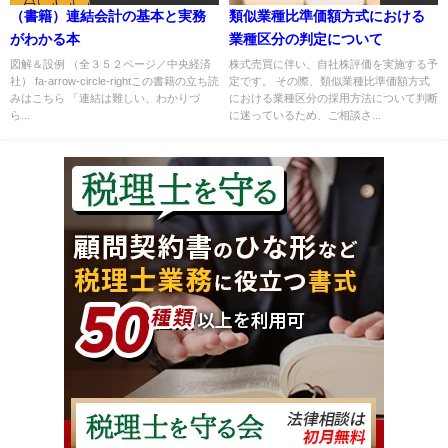
（書籍）連結会計の基本と実務
類似業種比準価額方式における
がわかる本
業種区分の判定について
図解＆設例 （全３５２ページ／中央経済
株式売買に伴い、自社株評価を実施する予
社） fa-arrow-circle-rightこの書籍の立ち読
定です。 その際、類似業種比準価額方式
みはこちら 「連結は難しい、わかりづ
における業種区分の採用方法について判断
ら...
に迷っているため、ご相談さ...