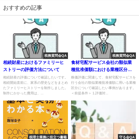
おすすめの記事
税務質問会QA
税務質問会QA
相続財産におけるファミリーヒ
食材宅配サービス会社の類似業
ストリーの評価方法について
種批准価額における業種区分の
適切性について
相続財産の評価について確認したいです。
株価評価に関連して、食材宅配サービスを
相続開始直前に、家系の歴史などをまとめ
行う会社の類似業種批准価額に用いる業種
たファミリーヒストリーを制作しました。
区分について確認したい事例があります。
制作にかかった費用は、...
＜前提条件＞ 1.評価対...
税理士業務に役立つ書籍
守る会QA