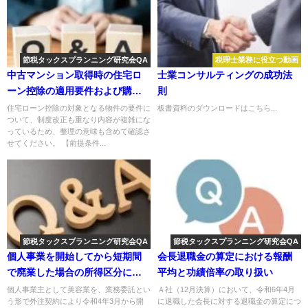
節税タックスプランニング研究会QA
税理士業務に役立つ動画
中古マンション取得時の住宅ロ
士業コンサルティングの成功法
ーン控除の適用要件および購入
則
先による影響について
住宅ローン控除の対象となる物件の要件に
板書資料のダウンロードはこちら...
ついて、制度改正も重なり内容が複雑にな
っているため、整理の意味も含めて確認さ
せてください。 【前提条件...
節税タックスプランニング研究会QA
節税タックスプランニング研究会QA
個人事業を開始してから短期間
会長退職金の算定における報酬
で廃業した場合の所得区分につ
平均と功績倍率の取り扱い
いて
個人事業主として美容業を、業務委託とい
Ａ社（12月決算）において、令和6年4月
う形で外注契約により令和4年3月から開
に退職した会長に対する退職金の算定につ