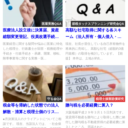
医業実務Q&A
節税タックスプランニング研究会QA
医療法人設立後に決算届、資産
高額な社宅取得に関する各スキ
総額変更登記、役員改選手続等
ーム（法人所有・個人借入・銀
を全くしていなかった事例
行借入）の税務上の取扱いにつ
医業経営に関する疑問や悩みに医業に特化
現在、社長が居住している自己所有物件を
した税理士、行政書士が回答・税務処理や
将来的に売却し、高額な社宅（総額約3億
いて
手続き・行政手続き・承継、開業、移転、
円規模）の取得を検討しています。 【前
附帯事業等に関する実務・医...
提】 本件は、土地が約8,...
守る会QA
税理士損害賠償研究
税金等を滞納した状態での法人
贈与税を必要経費に算入？
解散・清算と税理士側のリスク
大阪地裁平成２９年３月１５日判決です。
賃貸用不動産を贈与により取得した際に納
について
●月決算法人のクライアントについてご相
付した贈与税を不動産所得の必要経費に算
談です。 現在、当該法人では、 ・社会保
入したところ、否認された...