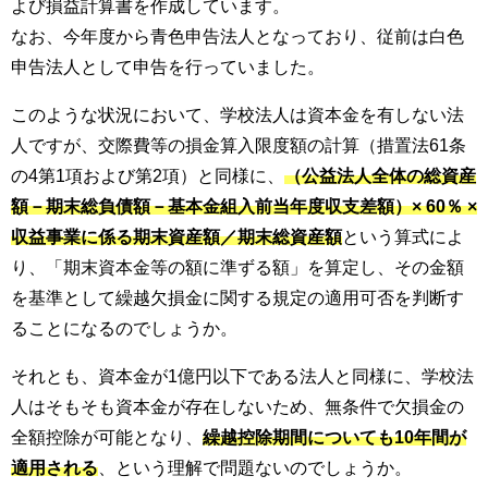
よび損益計算書を作成しています。
なお、今年度から青色申告法人となっており、従前は白色
申告法人として申告を行っていました。
このような状況において、学校法人は資本金を有しない法
人ですが、交際費等の損金算入限度額の計算（措置法61条
の4第1項および第2項）と同様に、
（公益法人全体の総資産
額－期末総負債額－基本金組入前当年度収支差額）× 60％ ×
収益事業に係る期末資産額／期末総資産額
という算式によ
り、「期末資本金等の額に準ずる額」を算定し、その金額
を基準として繰越欠損金に関する規定の適用可否を判断す
ることになるのでしょうか。
それとも、資本金が1億円以下である法人と同様に、学校法
人はそもそも資本金が存在しないため、無条件で欠損金の
全額控除が可能となり、
繰越控除期間についても10年間が
適用される
、という理解で問題ないのでしょうか。