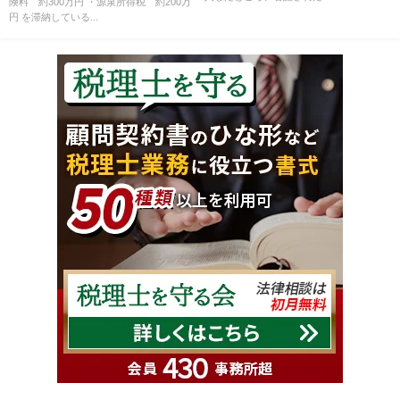
険料 約300万円 ・源泉所得税 約200万
円 を滞納している...