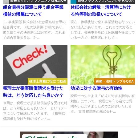
節税タックスプランニング研究会QA
節税タックスプランニング研究会QA
組合員持分譲渡に伴う組合事業
休眠会社の解散・清算時におけ
損益の帰属について
る均等割の取扱いについて
1．事実関係 株式会社X社は匿名組合甲の
現在、休眠状態で全く事業活動を行ってい
組合員です。 X社の決算期は9月であり、
ない法人があります。 これまでの対応と
匿名組合甲の決算期は12月です。 これま
しては、都税事務所には休眠届を提出して
で組合事業損益は、計...
いる一方で、税務署に対して...
税理士業務に役立つ動画
税務・法律トラブルQ&A
税理士が損害賠償請求を受けた
幼児に対する贈与の有効性
時は、どう対応したら良いか？
税理士の先生より「幼児に対する贈与の有
効性」について、 税理士を守る会でご質
今回は、税理士が損害賠償請求を受けた時
問をいただきましたのでご紹介いたしま
は、どう対応したら良いか？ というテー
す。 質問 顧問先の株式会社...
マについて解説していきます。 【損害賠
償請求を受けた時のポイント...