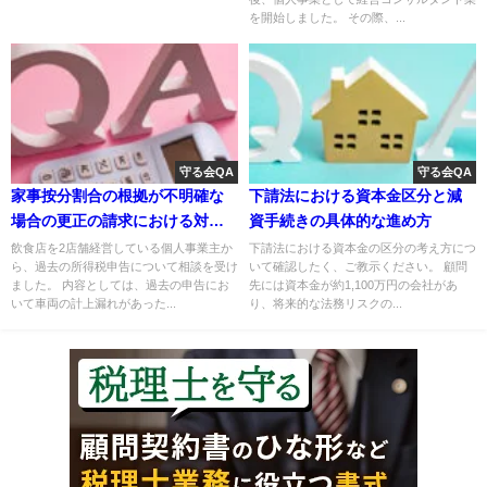
を開始しました。 その際、...
守る会QA
守る会QA
家事按分割合の根拠が不明確な
下請法における資本金区分と減
場合の更正の請求における対応
資手続きの具体的な進め方
について
飲食店を2店舗経営している個人事業主か
下請法における資本金の区分の考え方につ
ら、過去の所得税申告について相談を受け
いて確認したく、ご教示ください。 顧問
ました。 内容としては、過去の申告にお
先には資本金が約1,100万円の会社があ
いて車両の計上漏れがあった...
り、将来的な法務リスクの...