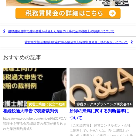
建物建築途中で建築会社が破産した場合の工事代金の税務上の取扱いについて
貸付用少額減価償却資産に係る損金算入特例制度見直し後の取扱いについて
おすすめの記事
税理士業務に役立つ動画
節税タックスプランニング研究会QA
相続税過大申告で税賠裁判例
所得の帰属に関する判断基準に
ついて
https://www.youtube.com/embed/hZQPOAj9zgI
税理士を守る会税賠対策の条項が盛り込ま
【ご相談内容】 経営コンサルタント会社
れた業務契約書式5...
に勤務していたAさんは、R4に退職した
後、個人事業として経営コンサルタント業