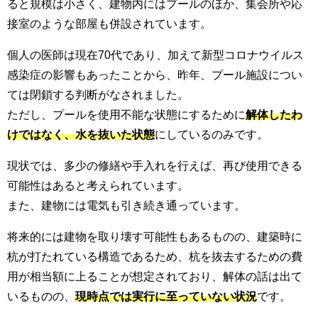
ると規模は小さく、建物内にはプールのほか、集会所や応
接室のような部屋も併設されています。
個人の医師は現在70代であり、加えて新型コロナウイルス
感染症の影響もあったことから、昨年、プール施設につい
ては閉鎖する判断がなされました。
ただし、プールを使用不能な状態にするために
解体したわ
けではなく、水を抜いた状態
にしているのみです。
現状では、多少の修繕や手入れを行えば、再び使用できる
可能性はあると考えられています。
また、建物には電気も引き続き通っています。
将来的には建物を取り壊す可能性もあるものの、建築時に
杭が打たれている構造であるため、杭を抜去するための費
用が相当額に上ることが想定されており、解体の話は出て
いるものの、
現時点では実行に至っていない状況
です。