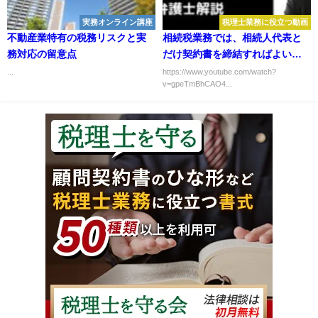
実務オンライン講座
税理士業務に役立つ動画
不動産業特有の税務リスクと実
相続税業務では、相続人代表と
務対応の留意点
だけ契約書を締結すればよい
か？
...
https://www.youtube.com/watch?
v=gpeTmBhCAO4...