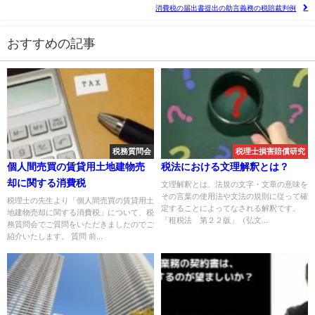
消費税の届出書提出の助言義務の税賠裁判例
おすすめの記事
税務質問会
税理士損害賠償研究
個人間売買の賃貸用土地建物売
税法における文理解釈とは？
却に関する消費税
文理解釈とは、法規の文字・文章の意味を
その言葉の使用法や文法の規則に従って確
税理士の先生より「個人間売買の賃貸用土
定することによってなされる解釈です。
地建物売却に関する消費税」について、税
「租税法 第２２版」（弘文...
務質問会でご質問をいただきましたのでご
紹介いたします。 質問 前...