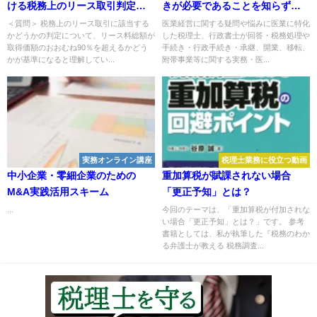
ける税務上のリース取引判定と
きが必要であることを知らずに
90％基準の適用単位について
移転が大幅に遅れた事例
＜質問＞ 税務上のリース取引に該当する
医業経営に関する疑問や悩みに医業に特化
かどうかの判定について、リース料総額が
した税理士、行政書士が回答・税務処理や
取得価額のおおむね90％を超えるかどう
手続き・行政手続き・承継、開業、移転、
かが基準になると理解してい...
附帯事業等に関する実務・医...
実務オンライン講座
税理士業務に役立つ動画
中小企業・零細企業のための
重加算税が賦課されない場合
M&A実践活用スキーム
「更正予知」とは？
...
今回のテーマは、「重加算税が付加されな
い場合「更正予知」とは？」です。 参考
書籍としては、私が執筆した『税務のわか
る弁護士が教える 税務調査...