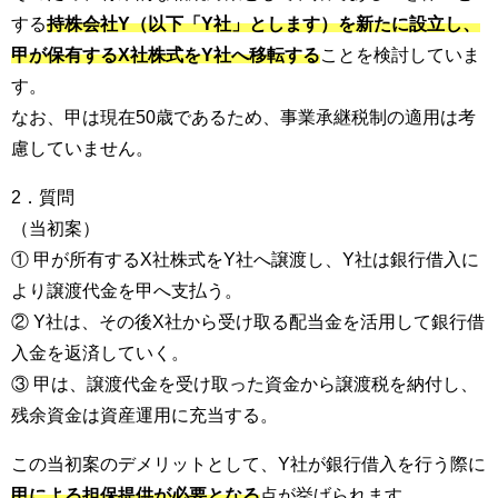
する
持株会社Y（以下「Y社」とします）を新たに設立し、
甲が保有するX社株式をY社へ移転する
ことを検討していま
す。
なお、甲は現在50歳であるため、事業承継税制の適用は考
慮していません。
2．質問
（当初案）
① 甲が所有するX社株式をY社へ譲渡し、Y社は銀行借入に
より譲渡代金を甲へ支払う。
② Y社は、その後X社から受け取る配当金を活用して銀行借
入金を返済していく。
③ 甲は、譲渡代金を受け取った資金から譲渡税を納付し、
残余資金は資産運用に充当する。
この当初案のデメリットとして、Y社が銀行借入を行う際に
甲による担保提供が必要となる
点が挙げられます。