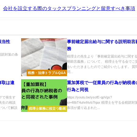
会社を設立する際のタックスプランニングと留意すべき事項
該当性
事前確定届出給与に関する説明助言
務
る会税賠対策の条
税理士の先生より「事前確定届出給与に関す
明助言義務」について、 税理士を守る会でご
をいただきましたのでご紹介いたします。 質問
問...
税務・法律トラブルQ&A
奪取は違
重加算税で一従業員の行為が納税者
行為と同視
グで発生す
https://youtu.be/ysofE-qpVgs?
先生の相談
si=48bT4uhnNvb7hjax 税理士を守る会税賠対
について解説
条項が盛り込まれた...
税理士業務に役立つ動画