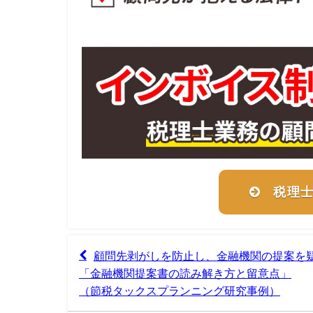
税理
顧問先剥がしを防止し、金融機関の提案を
「金融機関提案書の読み解き方と留意点」
（節税タックスプランニング研究事例）