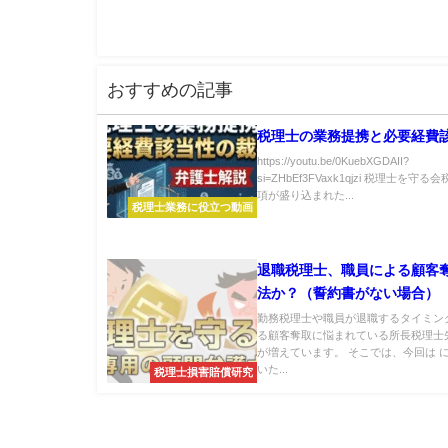
おすすめの記事
税理士の業務提携と必要経費
https://youtu.be/0KuebXGDAII?
si=ZHbEf3FVaxk1qjzi 税理士を守
項が盛り込まれた...
税理士業務に役立つ動画
退職税理士、職員による顧客
法か？（誓約書がない場合）
勤務税理士や職員が退職するタイミン
る顧客奪取に悩まれている所長税理士
が増えています。 そこでは、今回は 
いた...
税理士損害賠償研究