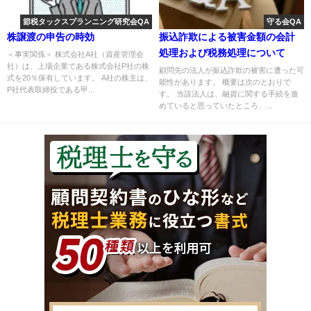
節税タックスプランニング研究会QA
守る会QA
株譲渡の申告の時効
振込詐欺による被害金額の会計
処理および税務処理について
＜事実関係＞ 株式会社A社（資産管理会
社）は、上場企業である株式会社P社の株
顧問先の法人が振込詐欺の被害に遭った可
式を20％保有しています。 A社の株主は、
能性があります。 概要は次のとおりで
P社代表取締役である甲...
す。 当該法人は、融資に関する手続を進
めていると思っていたところ、...