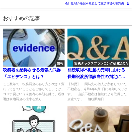
会計処理の過誤を放置して重加算税の裁判例
おすすめの記事
情報
節税タックスプランニング研究会QA
税務署を納得させる最強の武器
相続取得不動産の売却における
「エビデンス」とは？
長期譲渡所得該当性の判定につ
いて
ここ数年で、税務調査のあり方が大きく変
【前提】 ・関与先の個人が所有していた
わってきていることをご存じでしょうか。
不動産を、令和6年6月1日に売却していま
コロナ禍という未曾有の事態を経て、税務
す。 ・当該不動産は相続により取得した
署は実地調査の比率を減ら...
資産です。 ・相続開始日...