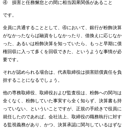
④ 損害と任務懈怠との間に相当因果関係があること
です。
全員に共通することとして、④において、銀行が粉飾決算
がなかったならば融資をしなかったり、借換えに応じなか
った、あるいは粉飾決算を知っていたら、もっと早期に債
権回収に入って多くを回収できた、というような事情が必
要です。
それが認められる場合は、代表取締役は損害賠償責任を負
担することになるでしょう。
他の専務取締役、取締役および監査役は、粉飾への関与は
全くなく、粉飾していた事実すら全く知らず、決算書も持
っていない、といういことですが、正規の手続きで役員に
就任したのであれば、会社法上、取締役の職務執行に対す
る監視義務があり、かつ、決算承認に関与しているはずな