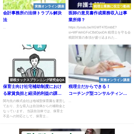
実務オンライン講座
税理士業務に役立つ動画
会計事務所の法律トラブル解決
医師の意見書作成業務収入は事
法
業所得？
...
https://youtu.be/XGWT47EmtbE?
si=WFVehGFoCBdOpoDA 税理士を守る会
税賠対策の条項が盛り込まれた...
節税タックスプランニング研究会QA
実務オンライン講座
保育士向け社宅補助制度におけ
税理士だからできる！
る家賃負担と経済的利益の課税
コーチング型コンサルティング
関係について
の極意
関与先の株式会社は地域型保育園を運営し
...
ており、主な収入は自治体からの補助金と
なっています。 当該自治体では、保育士
不足への対応として、保育士...