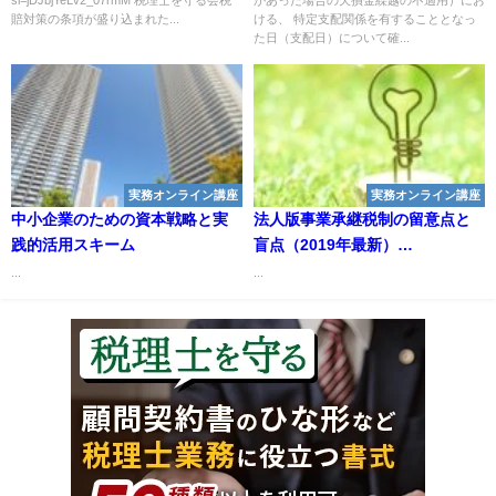
賠対策の条項が盛り込まれた...
ける、 特定支配関係を有することとなっ
た日（支配日）について確...
実務オンライン講座
実務オンライン講座
中小企業のための資本戦略と実
法人版事業承継税制の留意点と
践的活用スキーム
盲点（2019年最新）
～適用にあたって押さえておく
...
...
べき論点解説～