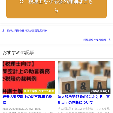
税理士を守る会の詳細はこち
ら
医師の同族会社行為計算否認裁判例
税務調査と秘密録音
おすすめの記事
税理士業務に役立つ動画
税務質問会QA
経費の架空計上の助言義務で税
法人税法第57条の2における「支
賠
配日」の判断について
https://youtu.be/iC0QIoWTtEM?
法人税法第57条の2（特定株主による支配
si=jDJbjYeLv2_07rmM 税理士を守る会税
があった場合の欠損金繰越の不適用）にお