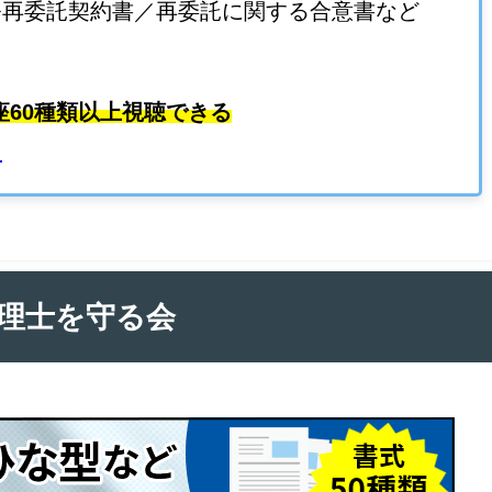
務再委託契約書／再委託に関する合意書など
座60種類以上視聴できる
ら
理士を守る会