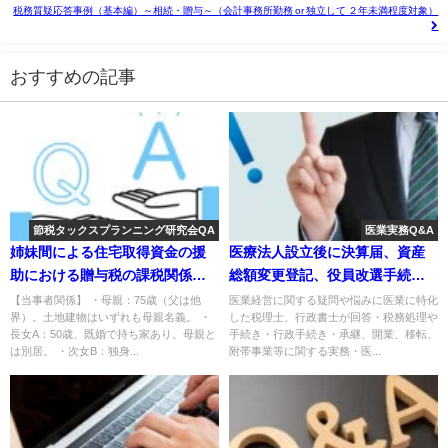
税務質疑応答事例（基本編）～相続・贈与～（会計事務所勤務 or 独立して ２年未満程度対象）
おすすめの記事
節税タックスプランニング研究会QA
医業実務Q&A
姉妹間による住宅取得資金の援
医療法人設立後に決算届、資産
助における贈与税の課税関係に
総額変更登記、役員改選手続等
ついて
を全くしていなかった事例
【当事者関係】 ・母親：75歳（父は他
医業経営に関する疑問や悩みに医業に特化
界）。土地建物はいずれも母親名義。 ・
した税理士、行政書士が回答・税務処理や
長女A：50歳、既婚で持ち家あり。母親と
手続き・行政手続き・承継、開業、移転、
は別居。 ・次女B：独身...
附帯事業等に関する実務・医...