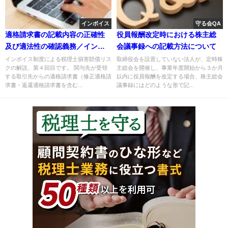
インボイス
守る会QA
適格請求書の記載内容の正確性
役員報酬改定時における株主総
及び適法性の確認義務／インボ
会議事録への記載方法について
イス税賠リスク
インボイス制度による税理士損害賠償リス
取締役会を設置していない法人が、定時株
クの解説、第４回目です。 関与先が受領
主総会を開催し、事業年度開始から３か月
する取引先からの適格請求書（修正適格請
以内に役員報酬を改定する場合、株主総会
求書・返還適格請求書を含む...
議事録にはどのような形で記...