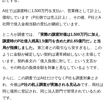
計とする。
A社では譲渡時に1,500万円を支払い、営業権として計上し
償却しています（P社側では売上計上）。その後、P社とA
社間で借入金相当額の受払が継続しています。
ところが調査では、
「実際の譲渡対価は1,500万円に加え、
譲渡時のP社借入残高1.5億円を含めた約1.65億円だ」と当
局が指摘しました。
第三者との取引なら安すぎるし、この
ように金額が確定しない契約は通常締結しないと主張して
います。契約条文の「借入負債に対して」という文言か
ら、その時点の負債全額を対象と見なしているようです。
さらに、この調査ではA社だけでなくP社も調査対象とさ
れ、今後は
P社の机上調査が実施される見込み
です。両社は
同じ場所に登記され、同じ法人部門で管理されているため
です。