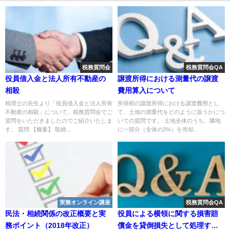
税務質問会
税務質問会QA
役員借入金と法人所有不動産の
譲渡所得における測量代の譲渡
相殺
費用算入について
税理士の先生より「役員借入金と法人所有
所得税の譲渡所得における譲渡費用とし
不動産の相殺」について、税務質問会でご
て、土地の測量代をどのように扱うかにつ
質問をいただきましたのでご紹介いたしま
いての質問です。 土地全体のうち、隣地
す。 質問 【概要】 取締...
に一部分（全体の2%）を売却...
実務オンライン講座
税務質問会QA
民法・相続関係の改正概要と実
役員による横領に関する損害賠
務ポイント（2018年改正）
償金を貸倒損失として処理する