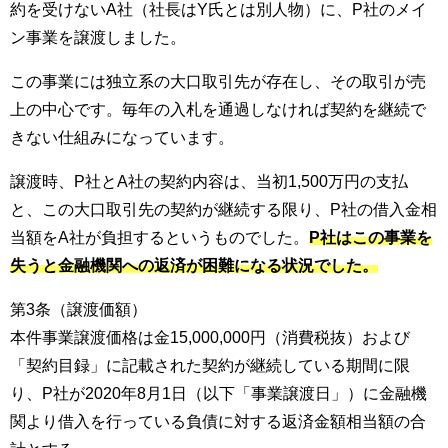
約を受けないA社（社長はY氏とは別人物）に、P社のメイ
ン事業を譲渡しました。
この事業には独立系の大口取引先が存在し、その取引が売
上の中心です。毎年の入札を通過しなければ契約を継続で
きない仕組みになっています。
譲渡時、P社とA社の契約内容は、当初1,500万円の支払
と、この大口取引先の契約が継続する限り、P社の借入金相
当額をA社が負担するというものでした。
P社はこの事業を
失うと金融機関への返済が困難になる状況でした。
第3条（譲渡価額）
本件事業譲渡価格は金15,000,000円（消費税抜）および
「契約目録」に記載された契約が継続している期間に限
り、P社が2020年8月1日（以下「事業譲渡日」）に金融機
関より借入を行っている負債に対する返済金額相当額の合