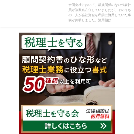
際の留意点
...
合同会社において、親族関係のない代表社
員が複数名在任していましたが、そのうち
の一人が会社資金を私的に流用していた事
実が判明しました。流用額は...