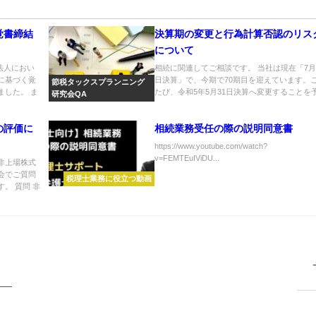
覚書締結
決算期の変更と行為計算否認のリス
について
法人におい
相続に関連してご相談です。 当社は現在「7月
に基づく覚
日決算」で、今期で70期目を迎えています。
節税タックスプランニング
ました。 ま
たび、令和5年5月31日決算へ変更することを予.
研究会QA
の評価に
相続業務受任の際の説明同意書
https://www.youtube.com/watch?
v=FEMTEuIViDU...
非上場株式
会でご質問
税理士業務に役立つ動画
。 質問 非