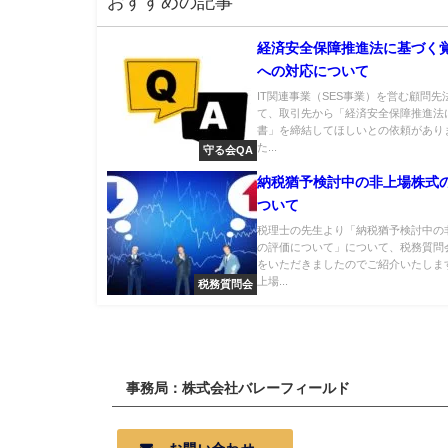
おすすめの記事
経済安全保障推進法に基づく
への対応について
IT関連事業（SES事業）を営む顧問先
て、取引先から「経済安全保障推進法
書」を締結してほしいとの依頼があり
た...
守る会QA
納税猶予検討中の非上場株式
ついて
税理士の先生より「納税猶予検討中の
の評価について」について、税務質問
をいただきましたのでご紹介いたします
上場...
税務質問会
事務局：株式会社バレーフィールド