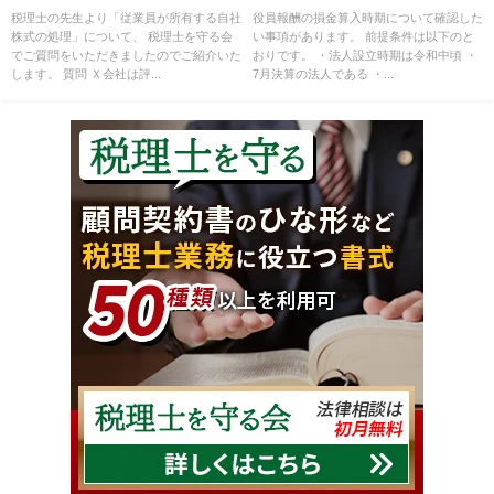
税理士の先生より「従業員が所有する自社
役員報酬の損金算入時期について確認した
株式の処理」について、 税理士を守る会
い事項があります。 前提条件は以下のと
でご質問をいただきましたのでご紹介いた
おりです。 ・法人設立時期は令和中頃 ・
します。 質問 Ｘ会社は評...
7月決算の法人である ・...