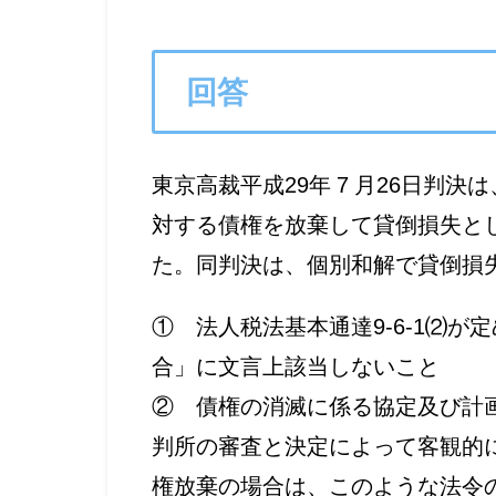
回答
東京高裁平成29年 7 月26日判
対する債権を放棄して貸倒損失と
た。同判決は、個別和解で貸倒損
① 法人税法基本通達9-6-1⑵
合」に文言上該当しないこと
② 債権の消滅に係る協定及び計
判所の審査と決定によって客観的
権放棄の場合は、このような法令