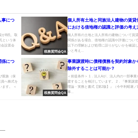
人事につ
個人所有土地と同族法人建物の賃貸
における借地権の認識と評価の考え
役がB氏、取
個人所有の土地と法人所有の建物について賃
氏という体
関係がある場合、借地権の認識や評価につい
役会設置会
以下の理解および処理に誤りがないかを確認
いと考え...
税務質問会QA
関係につ
事業譲渡時に債権債務を契約対象か
除外することは可能か？
び親族（保
＜前提条件＞ 1．法人Aが、法人内の一部事業
業員へ株式を
渡することを検討しています。 2．『事業譲
います。 ＜
理論・実務と書式【第2版】』（今中利昭著／
事...
税務質問会QA