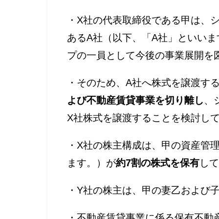
・X社の代表取締役である甲は、
あるA社（以下、「A社」といいま
プの一員として今後の事業展開を
・そのため、A社へ株式を譲渡す
よび不動産賃貸事業を切り離し
、
X社株式を譲渡することを検討し
・X社の株主構成は、甲の資産管
ます。）が
約7割の株式を保有
して
・Y社の株主は、甲の妻乙および
・不動産賃貸事業に係る保有不動