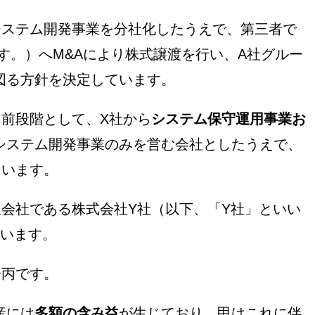
システム開発事業を分社化したうえで、第三者で
す。）へM&Aにより株式譲渡を行い、A社グルー
図る方針を決定しています。
る前段階として、X社から
システム保守運用事業お
システム開発事業のみを営む会社としたうえで、
ています。
理会社である株式会社Y社（以下、「Y社」といい
います。
子丙です。
産には
多額の含み益
が生じており、甲はこれに伴