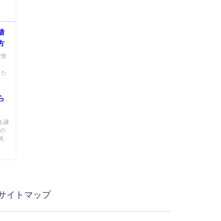
借
方
貸借
て、
した
ら
を譲
渡の
民
サイトマップ