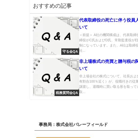
おすすめの記事
代表取締役の死亡に伴う役員
いて
＜前提＞ A社の機関構成は、代表取締
締役がC氏およびD氏、常勤監査役がE
制になっています。また、A社は取締
社...
守る会QA
非上場株式の売買と贈与税の
いて
非上場会社の株式について、社長およ
有割合100％近く）が、役職付きの従
譲渡し、退職時に買い取る形を取って
取...
税務質問会QA
事務局：株式会社バレーフィールド