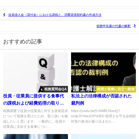
役員借入金（貸付金）における課税と、消費貸借契約書の作成方法
税務申告書の代書の解釈
おすすめの記事
税務質問会QA
税理士業務に役立つ動画
役員・従業員に提供する食事代
私法上の法律構成が否認された
の課税および経費処理の取り扱
裁判例
いについて
税務調査で役員や従業員に対する昼食提供
https://youtu.be/5-NWlRJ4umQ?
について指摘を受けたため、取り扱いを確
si=ljo7FHIwJOPVrtED 税理士を守る会税賠
認したいと思います。 一般的に、役員や
対策の条項が盛り込まれた...
従業員に支給する食事につい...