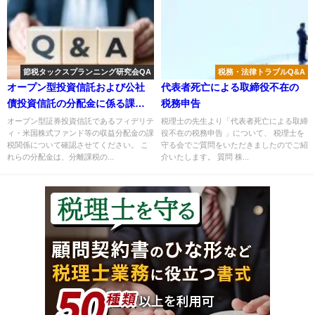
節税タックスプランニング研究会QA
税務・法律トラブルQ&A
オープン型投資信託および公社
代表者死亡による取締役不在の
債投資信託の分配金に係る課税
税務申告
方式の選択について
オープン型証券投資信託であるフィデリテ
税理士の先生より「代表者死亡による取締
ィ・米国株式ファンド等の収益分配金の課
役不在の税務申告 」について、 税理士を
税関係について確認させてください。 こ
守る会でご質問をいただきましたのでご紹
れらの分配金は、分離課税の...
介いたします。 質問 株...