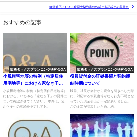
無償対応における税理士契約書の作成と条項設定の留意点
おすすめの記事
節税タックスプランニング研究会QA
節税タックスプランニング研究会QA
小規模宅地等の特例（特定居住
役員貸付金の証拠書類と契約締
用宅地等）における家なき子要
結時期について
件の判定について
小規模宅地等の特例（特定居住用宅地等）
以前、社長が会社から現金を引き出した際
における、いわゆる「家なき子」の要件に
に、対応する領収書等がなく行方不明とな
ついて確認させてください。 本件は、父
っていた現金引出が一定額ありました。
から子への相続を予定してお...
この金額が増加したため、約...