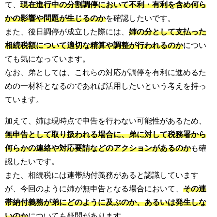
て、
現在進行中の分割調停において不利・有利を含め何ら
かの影響や問題が生じるのか
を確認したいです。
また、後日調停が成立した際には、
姉の分として支払った
相続税額について適切な精算や調整が行われるのか
につい
ても気になっています。
なお、弟としては、これらの対応が調停を有利に進めるた
めの一材料となるのであれば活用したいという考えを持っ
ています。
加えて、姉は現時点で申告を行わない可能性があるため、
無申告として取り扱われる場合に、弟に対して税務署から
何らかの連絡や対応要請などのアクションがあるのか
も確
認したいです。
また、相続税には連帯納付義務があると認識しています
が、今回のように姉が無申告となる場合において、
その連
帯納付義務が弟にどのように及ぶのか、あるいは発生しな
いのか
についても疑問があります。