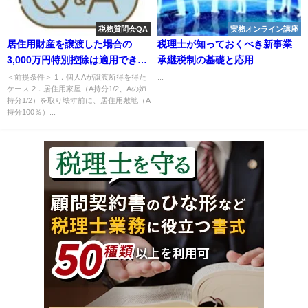
税務質問会QA
実務オンライン講座
居住用財産を譲渡した場合の
税理士が知っておくべき新事業
3,000万円特別控除は適用できる
承継税制の基礎と応用
か？
＜前提条件＞ 1．個人Aが譲渡所得を得た
...
ケース 2．居住用家屋（A持分1/2、Aの姉
持分1/2）を取り壊す前に、居住用敷地（A
持分100％）...