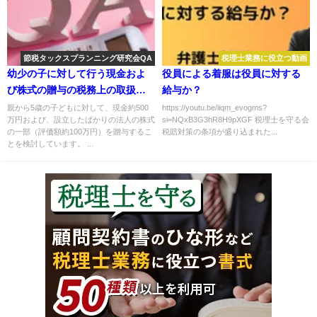
節税タックスプランニング研究会QA
税理士業務に役立つ動画
幼少の子に対して行う現金およ
役員による着服は役員に対する
び株式の贈与の税務上の取扱い
給与か？
について
親から5歳の子どもに対して、現金約500
https://youtu.be/iiqm_evogms?
万円および、設立したばかりの法人の株式
si=NQxB3G3hR8H9pXGF 税理士を守る会
の一部（評価額約100万円）を贈与するこ
税賠対策の条項が盛り込まれた...
とを検討しています。 ...