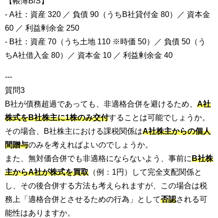
【帳簿B/S】
- A社：資産 320 ／ 負債 90（うちB社貸付金 80）／ 資本金
60 ／ 利益剰余金 250
- B社：資産 70（うち土地 110 ※時価 50）／ 負債 50（う
ちA社借入金 80）／ 資本金 10 ／ 利益剰余金 40
---
質問3
B社が債務超過であっても、非適格合併を避けるため、
A社
株式をB社株主に1株のみ交付
することは可能でしょうか。
その場合、B社株主における課税関係は
A社株主からの個人
間贈与
のみを考えればよいのでしょうか。
また、無対価合併でも非適格にならないよう、事前に
B社株
主からA社が株式を買取
（例：1円）して完全支配関係と
し、その後合併する方法も考えられますが、この場合は税
務上「適格合併とさせるための行為」として
否認
される可
能性はありますか。