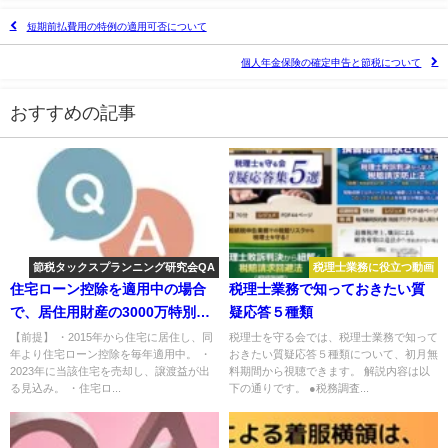
短期前払費用の特例の適用可否について
個人年金保険の確定申告と節税について
おすすめの記事
節税タックスプランニング研究会QA
税理士業務に役立つ動画
住宅ローン控除を適用中の場合
税理士業務で知っておきたい質
で、居住用財産の3000万特別控
疑応答５種類
除を受けるための修正申告をす
【前提】 ・2015年から住宅に居住し、同
税理士を守る会では、税理士業務で知って
年より住宅ローン控除を毎年適用中。 ・
おきたい質疑応答５種類について、初月無
る場合について
2023年に当該住宅を売却し、譲渡益が出
料期間から視聴できます。 解説内容は以
る見込み。 ・住宅ロ...
下の通りです。 ●税務調査...