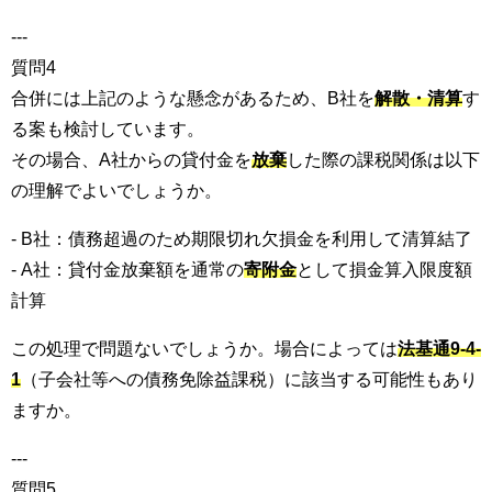
---
質問4
合併には上記のような懸念があるため、B社を
解散・清算
す
る案も検討しています。
その場合、A社からの貸付金を
放棄
した際の課税関係は以下
の理解でよいでしょうか。
- B社：債務超過のため期限切れ欠損金を利用して清算結了
- A社：貸付金放棄額を通常の
寄附金
として損金算入限度額
計算
この処理で問題ないでしょうか。場合によっては
法基通9-4-
1
（子会社等への債務免除益課税）に該当する可能性もあり
ますか。
---
質問5