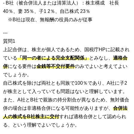
- B社（被合併法人または清算法人）：株主構成 社長
40％、妻 35％、子1 2％、自己株式 23％
※B社は現在、無報酬の役員のみが従事
---
質問1
上記合併は、株主が個人であるため、国税庁HPに記載され
ている
「同一の者による完全支配関係」
とみなし、
適格合
併
になる要件は
金銭等不交付要件
のみでよいと考えてよい
でしょうか。
自己株式を除けば両社とも同族で100％であり、A社に子2
が株主として入っていても問題はないと理解しています。
また、A社とB社で親族の持分割合が異なるため、無対価合
併の場合は非適格合併になる可能性がありますが、
合併法
人の株式をB社株主に交付
すれば適格合併として認められ
る、という理解でよいでしょうか。