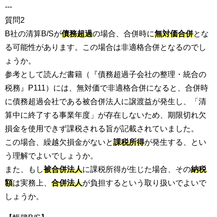
---
質問2
B社の清算B/Sが
債務超過
の場合、合併時に
無対価合併
とな
る可能性があります。この場合は非適格合併となるのでし
ょうか。
参考として読んだ書籍（『債務超過子会社の整理・統合の
税務』P111）には、無対価で非適格合併になると、合併時
に債務超過会社である被合併法人に譲渡益が発生し、「清
算中に終了する事業年度」が存在しないため、期限切れ欠
損金を使用できず課税される旨が記載されていました。
この場合、繰越欠損金がないと
課税所得
が発生する、とい
う理解でよいでしょうか。
また、もし
被合併法人
に課税所得が生じた場合、その
納税
額
は実務上、
合併法人
が負担するという取り扱いでよいで
しょうか。