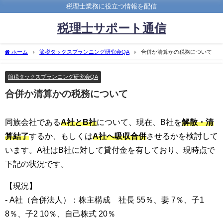
税理士業務に役立つ情報を配信
税理士サポート通信
ホーム
節税タックスプランニング研究会QA
合併か清算かの税務について
節税タックスプランニング研究会QA
合併か清算かの税務について
同族会社である
A社とB社
について、現在、B社を
解散・清
算結了
するか、もしくは
A社へ吸収合併
させるかを検討して
います。A社はB社に対して貸付金を有しており、現時点で
下記の状況です。
【現況】
- A社（合併法人）：株主構成 社長 55％、妻 7％、子1
8％、子2 10％、自己株式 20％