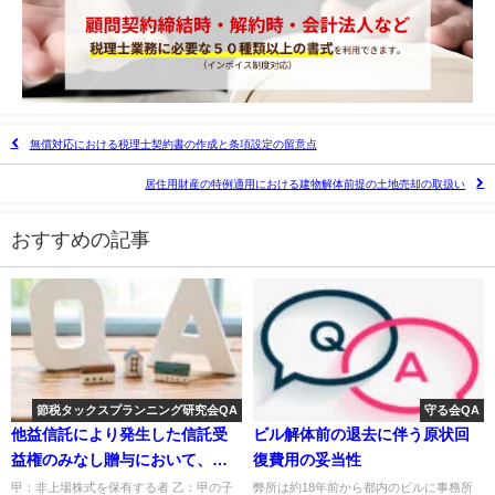
無償対応における税理士契約書の作成と条項設定の留意点
居住用財産の特例適用における建物解体前提の土地売却の取扱い
おすすめの記事
節税タックスプランニング研究会QA
守る会QA
他益信託により発生した信託受
ビル解体前の退去に伴う原状回
益権のみなし贈与において、相
復費用の妥当性
続時精算課税を適用した場合の
甲：非上場株式を保有する者 乙：甲の子
弊所は約18年前から都内のビルに事務所