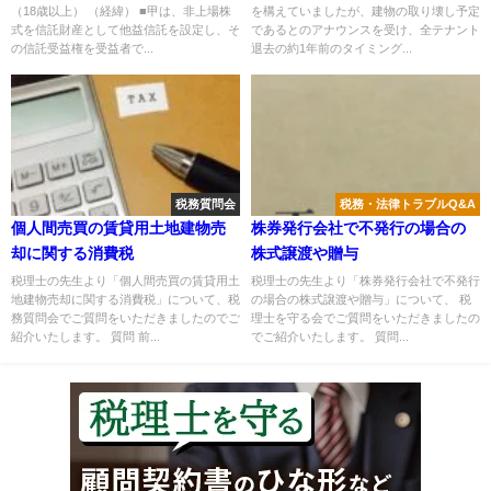
（18歳以上） （経緯） ■甲は、非上場株
を構えていましたが、建物の取り壊し予定
みなし配当課税特例の適用可否
式を信託財産として他益信託を設定し、そ
であるとのアナウンスを受け、全テナント
について
の信託受益権を受益者で...
退去の約1年前のタイミング...
税務質問会
税務・法律トラブルQ&A
個人間売買の賃貸用土地建物売
株券発行会社で不発行の場合の
却に関する消費税
株式譲渡や贈与
税理士の先生より「個人間売買の賃貸用土
税理士の先生より「株券発行会社で不発行
地建物売却に関する消費税」について、税
の場合の株式譲渡や贈与」について、 税
務質問会でご質問をいただきましたのでご
理士を守る会でご質問をいただきましたの
紹介いたします。 質問 前...
でご紹介いたします。 質問...