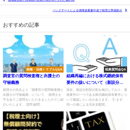
バックデートによる債権放棄書作成で税理士懲戒処分
おすすめの記事
税務・法律トラブルQ&A
税務質問会QA
調査官の質問検査権と弁護士の
組織再編における株式継続保有
守秘義務
要件の扱いについて（新設分割
型分割）
税理士の先生より「調査官の質問検査権と
現在、新設分割型分割を検討しており、適
弁護士の守秘義務」について、 税理士を
格要件の一つである株式継続保有要件につ
守る会でご質問をいただきましたのでご紹
いて確認したい点があります。 ① まず、
介いたします。 質問 顧問...
同一の者による完全支配関...