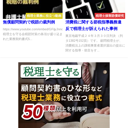
税理士業務に役立つ動画
税理士損害賠償研究
無償顧問契約で税賠の裁判例
消費税に関する節税指導義務違
反で税理士が訴えられた事例
https://www.youtube.com/embed/GFijyJnncBM
税理士を守る会税賠対策の条項が盛り込ま
東京地裁平成２４年３月３０日判決 （判
れた業務契約書式5...
タ1382号152頁）です。 顧問税理士が、
消費税法上の課税事業者選択届出の提出に
関する指導・助言をす...