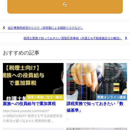
ら
会計事務所経営のリスク（非対面による税賠リスクなど）
税理士業務で知っておきたい質疑応答事例（弁護士＆不動産鑑定士が解説）
おすすめの記事
税理士業務に役立つ動画
実務オンライン講座
親族への役員給与で重加算税
課税実務で知っておきたい「数
値基準」
https://www.youtube.com/watch?
v=0bBg7xsKkXY 税理士を守る会税賠対策
...
の条項が盛り込まれた業務契約書...