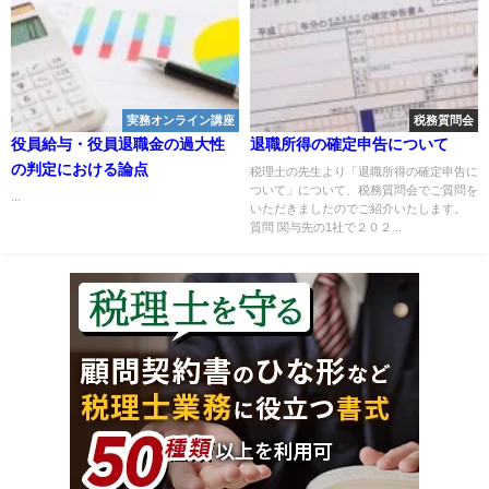
実務オンライン講座
税務質問会
役員給与・役員退職金の過大性
退職所得の確定申告について
の判定における論点
税理士の先生より「退職所得の確定申告に
ついて」について、税務質問会でご質問を
...
いただきましたのでご紹介いたします。
質問 関与先の1社で２０２...