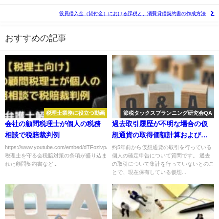
役員借入金（貸付金）における課税と、消費貸借契約書の作成方法
おすすめの記事
税理士業務に役立つ動画
節税タックスプランニング研究会QA
会社の顧問税理士が個人の税務
過去取引履歴が不明な場合の仮
相談で税賠裁判例
想通貨の取得価額計算および申
告方法について
https://www.youtube.com/embed/dTFozivpAqY
約5年前から仮想通貨の取引を行っている
税理士を守る会税賠対策の条項が盛り込ま
個人の確定申告について質問です。 過去
れた顧問契約書など...
の取引について集計を行っていないとのこ
とで、現在保有している仮想...