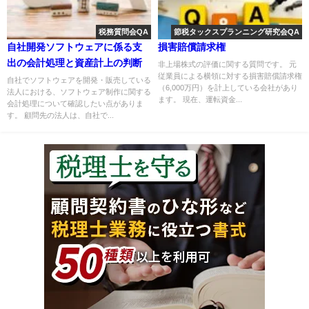
税務質問会QA
節税タックスプランニング研究会QA
自社開発ソフトウェアに係る支
損害賠償請求権
出の会計処理と資産計上の判断
非上場株式の評価に関する質問です。 元
従業員による横領に対する損害賠償請求権
自社でソフトウェアを開発・販売している
（6,000万円）を計上している会社があり
法人における、ソフトウェア制作に関する
ます。 現在、運転資金...
会計処理について確認したい点がありま
す。 顧問先の法人は、自社で...