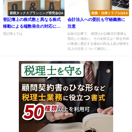
節税タックスプランニング研究会QA
税務・法律トラブルQ&A
登記簿上の株式数と異なる株式
会計法人への委託も守秘義務に
移動による端数発生の対応につ
注意
いて
登記簿上では...
以前の記事で、 税理士が記帳代行業務も
受託した場合に、その全部又は一部を外部
の業者に委託する場合の民法上及び税理士
法上の注意 について解説し...