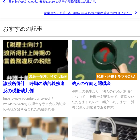
共有持分がある土地の相続における遺産分割協議書の記載方法
従業員から外注へ切替時の車両名義と業務委託の扱いについて
おすすめの記事
税理士業務に役立つ動画
税務・法律トラブルQ&A
譲渡所得計上時期の助言義務違
法人の存続と退職金
反の税賠裁判例
税理士の先生より「法人の存続と退職金」
について、 税理士を守る会でご質問をい
https://www.youtube.com/watch?
ただきましたのでご紹介いたします。 質
v=fXH2vZJ8fAg 税理士を守る会税賠対策
問 父親が創業者である株式...
の条項が盛り込まれた業務契約書...