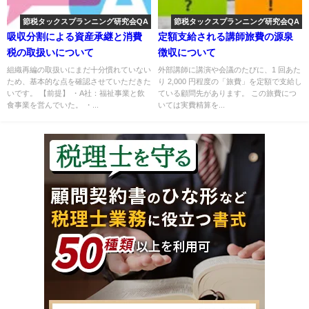
節税タックスプランニング研究会QA
節税タックスプランニング研究会QA
吸収分割による資産承継と消費
定額支給される講師旅費の源泉
税の取扱いについて
徴収について
組織再編の取扱いにまだ十分慣れていない
外部講師に講演や会議のたびに、1 回あた
ため、基本的な点を確認させていただきた
り 2,000 円程度の「旅費」を定額で支給し
いです。 【前提】 ・A社：福祉事業と飲
ている顧問先があります。 この旅費につ
食事業を営んでいた。 ・...
いては実費精算を...