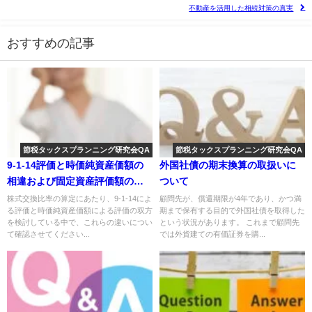
不動産を活用した相続対策の真実
おすすめの記事
節税タックスプランニング研究会QA
節税タックスプランニング研究会QA
9-1-14評価と時価純資産価額の
外国社債の期末換算の取扱いに
相違および固定資産評価額の適
ついて
用時期について
株式交換比率の算定にあたり、9-1-14によ
顧問先が、償還期限が4年であり、かつ満
る評価と時価純資産価額による評価の双方
期まで保有する目的で外国社債を取得した
を検討している中で、これらの違いについ
という状況があります。 これまで顧問先
て確認させてください...
では外貨建ての有価証券を購...