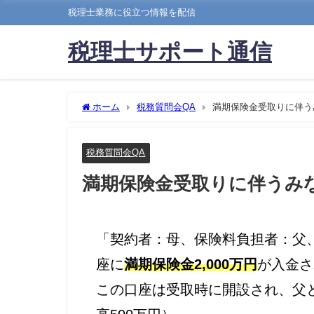
税理士業務に役立つ情報を配信
税理士サポート通信
ホーム
税務質問会QA
満期保険金受取りに伴う
税務質問会QA
満期保険金受取りに伴うみ
「契約者：母、保険料負担者：父
座に
満期保険金2,000万円
が入金さ
この口座は受取時に開設され、父