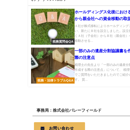
ホールディングス化後におけ
から親会社への資金移動の取
いて
Ａ社が株式移転によりホールディング
い、新たにＢ社を設立しました。設立
くＡ社（子会社）からＢ社（親会社）
移動させる...
税務質問会QA
一部のみの遺産分割協議書を
際の注意点
税理士の先生より「一部のみの遺産分
作成する際の注意点」について、 税
でご質問をいただきましたのでご紹介
す。 質...
税務・法律トラブルQ&A
事務局：株式会社バレーフィールド
お問い合わせ