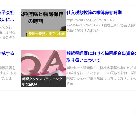
る子会社
仕入税額控除の帳簿保存時期
扱いにつ
https://youtu.be/FVqHML3OE6I?
si=NWhoSTzSuC5kuufH 税理士を守る会税賠
ス化を行
の条項が盛り込まれた...
後、遅滞な
税理士業務に役立つ動画
へ資金等を
作成する
相続税評価における協同組合出資金
取り扱いについて
割協議書を
同族会社の筆頭株主（持株比率50％弱）の相
理士を守る会
の試算を行っています。 この同族会社は、業
いたしま
関連する業界の協同組合に出資しており、そ
節税タックスプランニング
資金...
研究会QA