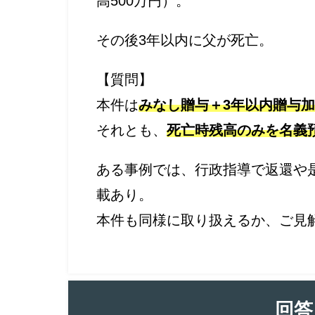
高500万円）。
その後3年以内に父が死亡。
【質問】
本件は
みなし贈与＋3年以内贈与
それとも、
死亡時残高のみを名義
ある事例では、行政指導で返還や
載あり。
本件も同様に取り扱えるか、ご見
回答