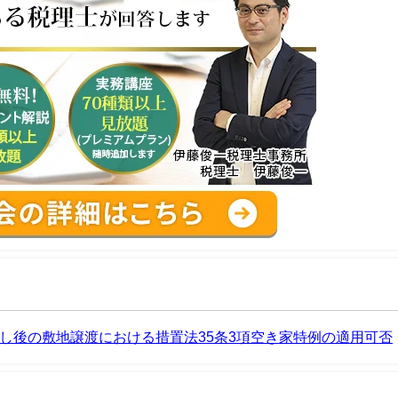
し後の敷地譲渡における措置法35条3項空き家特例の適用可否