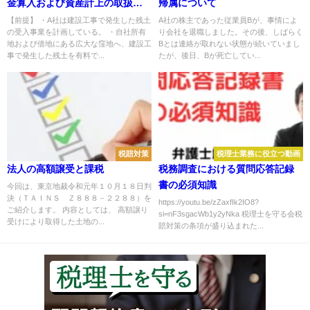
金算入および資産計上の取扱い
帰属について
について
【前提】 ・A社は建設工事で発生した残土
A社の株主であった従業員Bが、事情によ
の受入事業を計画している。 ・自社所有
り会社を退職しました。その後、しばらく
地および借地にある広大な窪地へ、建設工
Bとは連絡が取れない状態が続いていまし
事で発生した残土を有料で...
たが、後日、Bが死亡してい...
税賠対策
税理士業務に役立つ動画
法人の高額譲受と課税
税務調査における質問応答記録
書の必須知識
今回は、東京地裁令和元年１０月１８日判
決（ＴＡＩＮＳ Ｚ８８８－２２８８）を
https://youtu.be/zZaxfIk2IO8?
ご紹介します。 内容としては、 高額譲り
si=nF3sgacWb1y2yNka 税理士を守る会税
受けにより取得した土地の...
賠対策の条項が盛り込まれた...