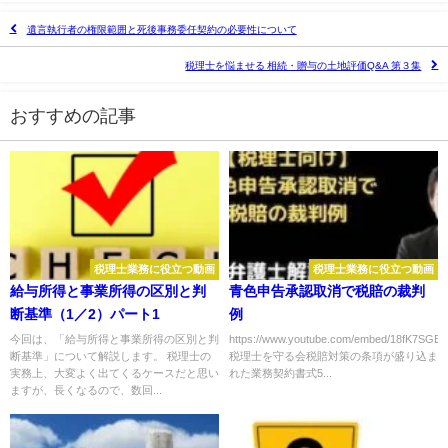
遺言執行者の権限範囲と死後事務委任契約の必要性について
税理士を悩ませる 相続・贈与の土地評価Q&A 第３集
おすすめの記事
税理士業務に役立つ動画
税理士業務に役立つ動画
給与所得と事業所得の区別と判
青色申告承認取消で税賠の裁判
断基準（1／2）パート1
例
今回は、「給与所得と事業所得の区別と判
https://www.youtube.com/embed/18fK7SGB
断基準」について解説します。 税理士の
税理士を守る会税賠対策の条項が盛り込ま
実務上、大変よく出てくるケースだと思い
れた業務契約書式5...
ますが、長くなるので、数回...