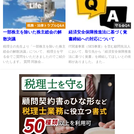
税務・法律トラブルQ&A
守る会QA
一部株主を除いた株主総会の解
経済安全保障推進法に基づく覚
散決議
書締結への対応について
税理士の先生より「一部株主を除いた株主
IT関連事業（SES事業）を営む顧問先法人
総会の解散決議」について、 税理士を守
において、取引先から「経済安全保障推進
る会でご質問をいただきましたのでご紹介
法に基づく覚書」を締結してほしいとの依
いたします。 質問 同族会...
頼がありました。 また...